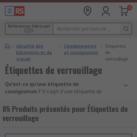
0
Références fabricant
/
Sécurité des
/
Condamnation
/
Étiquettes
bâtiments et du
et consignation
de
travail
verrouillage
Étiquettes de verrouillage
Qu'est-ce qu'une étiquette de
consignation ?
Il s'agit d'une étiquette de
sécurité extrêmement visible utilisée pour
faciliter le fonctionnement et l'entretien en toute
85 Produits présentés pour Étiquettes de
sécurité des machines sur site. L'étiquette est
verrouillage
toujours utilisée lorsque la consignation est
nécessaire.