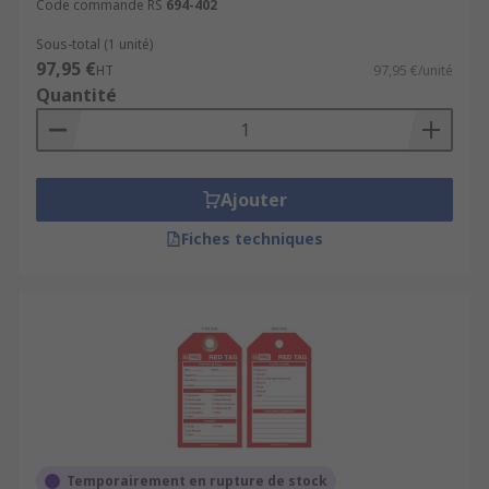
Code commande RS
694-402
Sous-total (1 unité)
97,95 €
HT
97,95 €/unité
Quantité
Ajouter
Fiches techniques
Temporairement en rupture de stock