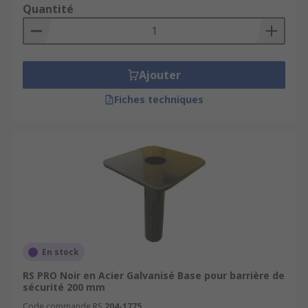
Les barrières fixes incluent les barrières
Quantité
piétonnes et les barrières de circulation en
chaînes, les barrières de signalisation des zones
dangereuses, les barrières et clôtures de parking.
Les structures robustes sont fixées en
Ajouter
permanence dans le béton, au sol ou au mur. Elles
Fiches techniques
sont boulonnées en surface ou attachées à des
poteaux en métal. Des kits de vis de fixation
peuvent être fournies où achetées séparément
comme accessoires.
En stock
RS PRO Noir en Acier Galvanisé Base pour barrière de
sécurité 200 mm
Code commande RS
204-1775