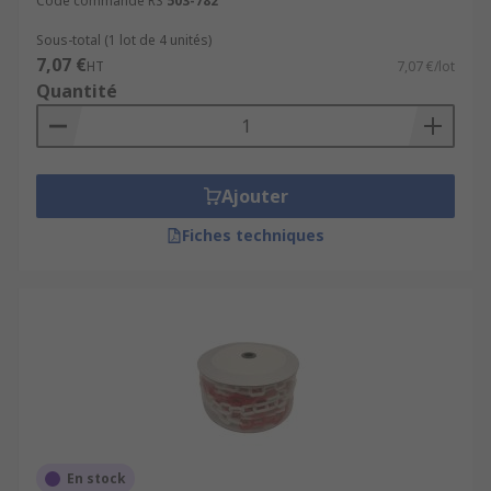
Code commande RS
503-782
Sous-total (1 lot de 4 unités)
7,07 €
HT
7,07 €/lot
Quantité
Ajouter
Fiches techniques
En stock