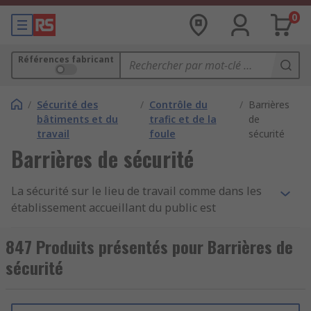
0
Références fabricant
/
Sécurité des
/
Contrôle du
/
Barrières
bâtiments et du
trafic et de la
de
travail
foule
sécurité
Barrières de sécurité
La sécurité sur le lieu de travail comme dans les
établissement accueillant du public est
primordiale. Une
barrière de sécurité
est un
dispositif visant à empêcher l'accès du public à
847 Produits présentés pour Barrières de
une zone donnée. En cas de besoin, elle peut être
sécurité
rapidement déployée sur site pour une
protection efficace des individus. Outre les
raisons de sécurité, elle permet également de