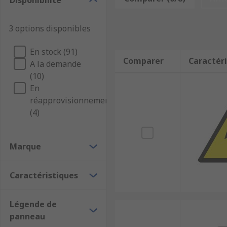
Disponibilité
Étiquettes de danger chimique ou les étiquette
Étiquettes d'avertissement électriques pour gar
3 options disponibles
Étiquettes d'avertissement de gaz
En stock (91)
Les étiquettes Non Fumeur permettent de respect
Comparer
Caractéri
A la demande
Étiquettes d'accès pour indiquer les zones dan
(10)
En
Étiquettes de stationnement interdit
réapprovisionnement
Étiquettes ESD
(4)
Étiquettes agroalimentaires
Marque
Caractéristiques
Légende de
panneau