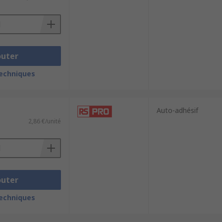
outer
techniques
Auto-adhésif
2,86 €/unité
outer
techniques