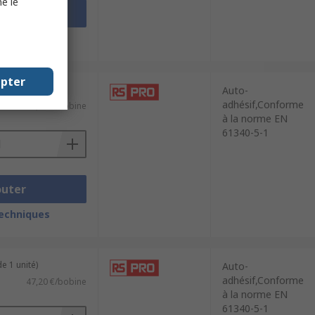
e le
outer
techniques
epter
de 1000 unités)
Auto-
adhésif,Conforme
40,95 €/bobine
à la norme EN
61340-5-1
outer
techniques
e 1 unité)
Auto-
adhésif,Conforme
47,20 €/bobine
à la norme EN
61340-5-1