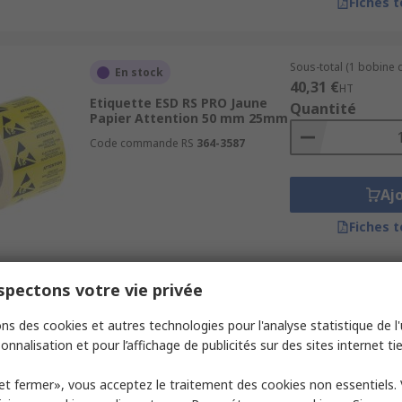
Fiches 
Sous-total (1 bobine 
En stock
40,31 €
HT
Etiquette ESD RS PRO Jaune
Quantité
Papier Attention 50 mm 25mm
Code commande RS
364-3587
Aj
Fiches 
pectons votre vie privée
Sous-total (1 bobine d
En stock
21,80 €
HT
ns des cookies et autres technologies pour l'analyse statistique de l'u
Etiquette ESD RS PRO Jaune
Quantité
Papier Anti-Static ESD 12 mm
onnalisation et pour l’affichage de publicités sur des sites internet tie
12mm
Code commande RS
211-1231
et fermer», vous acceptez le traitement des cookies non essentiels.