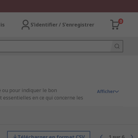
0
lis
S’identifier / S'enregistrer
 ou pour indiquer le bon
Afficher
t essentielles en ce qui concerne les
Télécharger en format CSV
1
sur
6