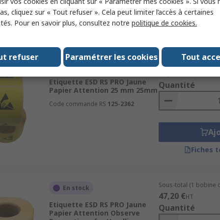
sir vos cookies en cliquant sur « Paramétrer mes cookies ». Si vous n
Aj
s, cliquez sur « Tout refuser ». Cela peut limiter l’accès à certaines
ités. Pour en savoir plus, consultez notre
politique de cookies.
Fiches 
ut refuser
Paramétrer les cookies
Tout acc
Sous-total (1 bobine 
En stock
40,95 €
HT
Etiquette ESD RS PRO Jaune
Quantité
Papier Attention 25 mm 25mm
Code commande RS
125-2362
Aj
Fiches 
Sous-total (1 bobine d
En stock
47,20 €
HT
Etiquette ESD RS PRO Jaune
Quantité
Papier Attention Observe