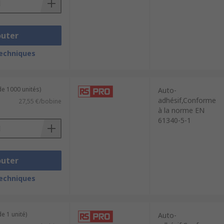
outer
techniques
de 1000 unités)
Auto-
adhésif,Conforme
27,55 €/bobine
à la norme EN
61340-5-1
outer
techniques
e 1 unité)
Auto-