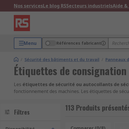
Nos services
Le blog RS
Secteurs industriels
Aide &
Menu
Références fabricant
/
Sécurité des bâtiments et du travail
/
Panneaux d
Étiquettes de consignation
Les
étiquettes de sécurité ou autocollants de séc
fonctionnement des machines. Les étiquettes de sécuri
exigences de santé et de sécurité.
113 Produits présenté
Types d'étiquettes de sécurité
Filtres
Étiquettes d'extincteur et autres étiquettes de 
Comparer (0/8)
Affi