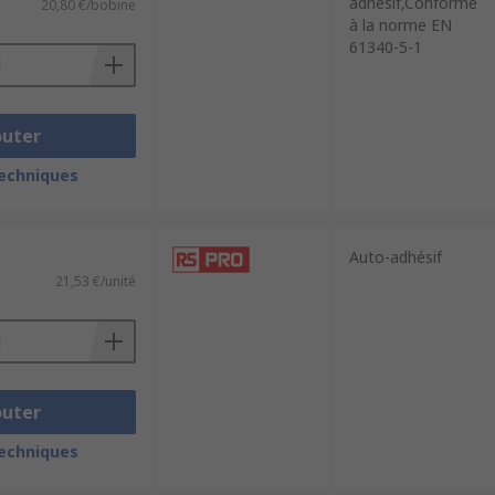
adhésif,Conforme
20,80 €/bobine
à la norme EN
61340-5-1
outer
techniques
Auto-adhésif
21,53 €/unité
outer
techniques