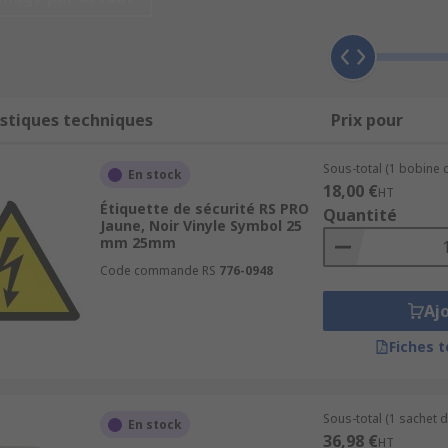
s COSHH avertissent des produits chimiques nocifs Ou amia
antir que les procédures de sécurité électrique sont suivies
er les règles sur le lieu de travail
stiques techniques
Prix pour
gereuses
Sous-total (1 bobine 
En stock
18,00 €
HT
Étiquette de sécurité RS PRO
Quantité
Jaune, Noir Vinyle Symbol 25
mm 25mm
Code commande RS
776-0948
Aj
Fiches 
Sous-total (1 sachet d
En stock
36,98 €
HT