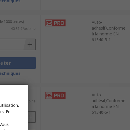
techniques
de 1000 unités)
Auto-
adhésif,Conforme
40,31 €/bobine
à la norme EN
61340-5-1
outer
techniques
e 1 unité)
Auto-
adhésif,Conforme
21,80 €/bobine
tilisation,
à la norme EN
rs. En
61340-5-1
 Vous