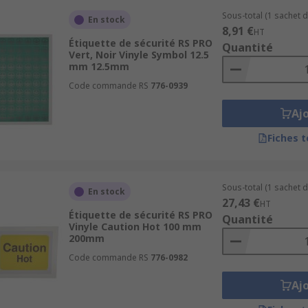
Sous-total (1 sachet d
En stock
8,91 €
HT
Étiquette de sécurité RS PRO
Quantité
Vert, Noir Vinyle Symbol 12.5
mm 12.5mm
Code commande RS
776-0939
Aj
Fiches 
Sous-total (1 sachet d
En stock
27,43 €
HT
Étiquette de sécurité RS PRO
Quantité
Vinyle Caution Hot 100 mm
200mm
Code commande RS
776-0982
Aj