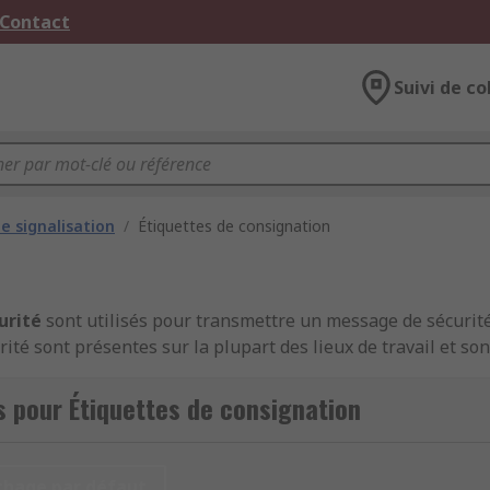
 Contact
Suivi de co
e signalisation
/
Étiquettes de consignation
urité
sont utilisés pour transmettre un message de sécurité
té sont présentes sur la plupart des lieux de travail et son
s pour Étiquettes de consignation
sécurité incendie
chage par défaut