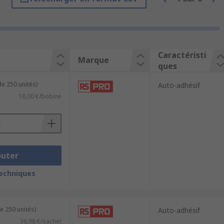
nte
Caractéristi
Marque
ques
de 250 unités)
Auto-adhésif
18,00 €/bobine
outer
techniques
e 250 unités)
Auto-adhésif
36,98 €/sachet