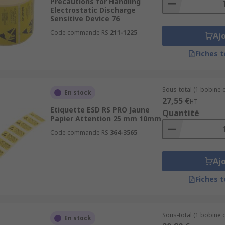
Precautions for Handling
Electrostatic Discharge
Sensitive Device 76
Code commande RS
211-1225
Aj
Fiches 
Sous-total (1 bobine 
En stock
27,55 €
HT
Etiquette ESD RS PRO Jaune
Quantité
Papier Attention 25 mm 10mm
Code commande RS
364-3565
Aj
Fiches 
Sous-total (1 bobine d
En stock