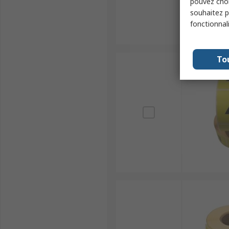
pouvez choi
souhaitez pa
fonctionnal
To