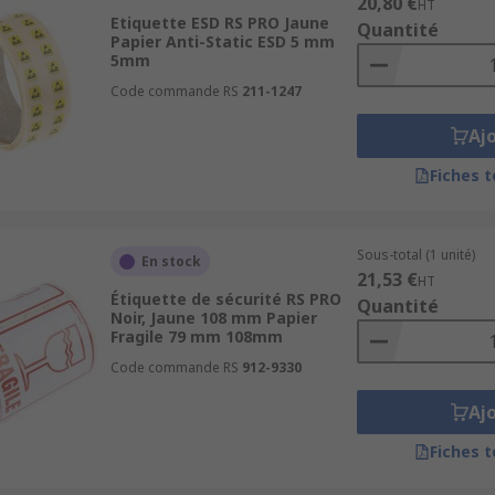
20,80 €
HT
Etiquette ESD RS PRO Jaune
Quantité
Papier Anti-Static ESD 5 mm
5mm
Code commande RS
211-1247
Aj
Fiches 
Sous-total (1 unité)
En stock
21,53 €
HT
Étiquette de sécurité RS PRO
Quantité
Noir, Jaune 108 mm Papier
Fragile 79 mm 108mm
Code commande RS
912-9330
Aj
Fiches 