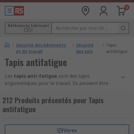
0
Références fabricant
/
Sécurité des bâtiments
/
Sécurité
/
Tapis
et du travail
des sols
antifatigue
Tapis antifatigue
Les
tapis anti-fatigue
sont des tapis
ergonomiques pour le travail. Ils peuvent être
placés ou installés sur un sol dur et réduisent la
fatigue causée par une station debout prolongée.
212 Produits présentés pour Tapis
Les tapis antifatigue vous aident à augmenter la
antifatigue
productivité, en réduisant les pressions
physiques subies quotidiennement par le corps.
A terme, ces tapis industriels évitent les troubles
Filtres
musculo-squelettiques. Choisissez le tapis