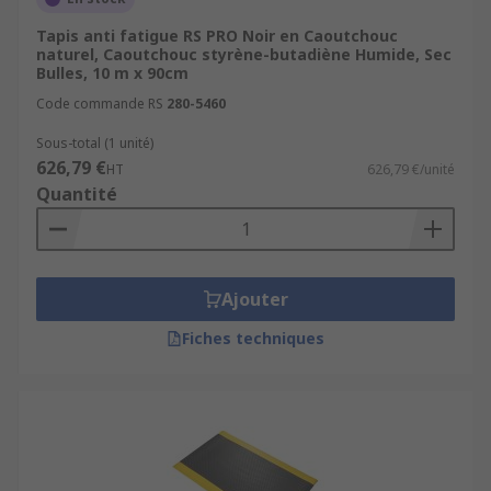
Des tapis de sol antifatigue s'imbriquant les
uns dans les autres comme un puzzle sont
Tapis anti fatigue RS PRO Noir en Caoutchouc
naturel, Caoutchouc styrène-butadiène Humide, Sec
disponibles pour avoir une surface presque
Bulles, 10 m x 90cm
sur mesure.
Code commande RS
280-5460
Sous-total (1 unité)
626,79 €
HT
626,79 €/unité
Quantité
Ajouter
Fiches techniques