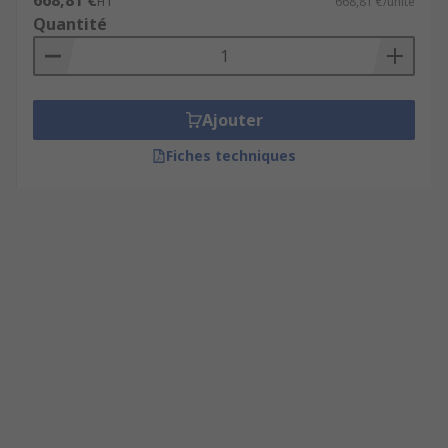
668,81 €
HT
668,81 €/unité
Quantité
Ajouter
Fiches techniques