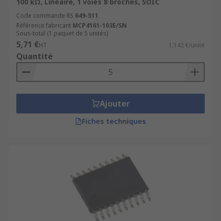
100 kΩ, Linéaire, 1 voies 8 broches, SOIC
Code commande RS
649-511
Référence fabricant
MCP4161-103E/SN
Sous-total (1 paquet de 5 unités)
5,71 €
HT
1,142 €/unité
Quantité
Ajouter
Fiches techniques