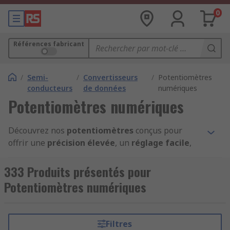
0
Références fabricant
/
Semi-
/
Convertisseurs
/
Potentiomètres
conducteurs
de données
numériques
Potentiomètres numériques
Découvrez nos
potentiomètres
conçus pour
offrir une
précision élevée
, un
réglage facile
,
et sont parfaits pour des applications comme
l'
ajustement de volume
, le
réglage de la
333 Produits présentés pour
vitesse
, ou le
contrôle de la position
.
Potentiomètres numériques
Les
potentiomètres numériques
de
RS France
sont des composants essentiels pour des
Filtres
applications électroniques
précises. Choisissez