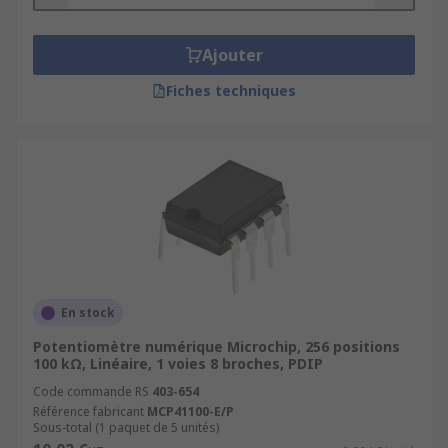
des modèles avec
interrupteur intégré
pour des
applications simples et fiables
.
Ajouter
Chaque
potentiomètre
disponible sur notre
Fiches techniques
site
est conçu pour une
durabilité maximale
et
un
fonctionnement fiable
, même dans des
conditions exigeantes
.
Les avantages de choisir RS
France
🚚
Livraison rapide (24–48 h) et gratuite
En stock
dès 50 € HT
Potentiomètre numérique Microchip, 256 positions
🧰
Large choix de potentiomètres
pour
100 kΩ, Linéaire, 1 voies 8 broches, PDIP
toutes vos applications électroniques
Code commande RS
403-654
🤝
Expertise technique
pour vous aider à
Référence fabricant
MCP41100-E/P
Sous-total (1 paquet de 5 unités)
choisir le bon modèle