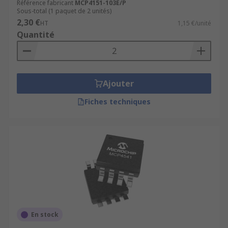
Référence fabricant
MCP4151-103E/P
Sous-total (1 paquet de 2 unités)
2,30 €
HT
1,15 €/unité
Quantité
Ajouter
Fiches techniques
En stock