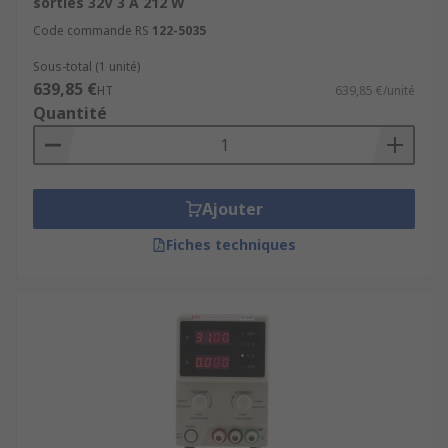
sorties 32V 3 A 212 W
Code commande RS
122-5035
Sous-total (1 unité)
639,85 €
HT
639,85 €/unité
Quantité
Ajouter
Fiches techniques