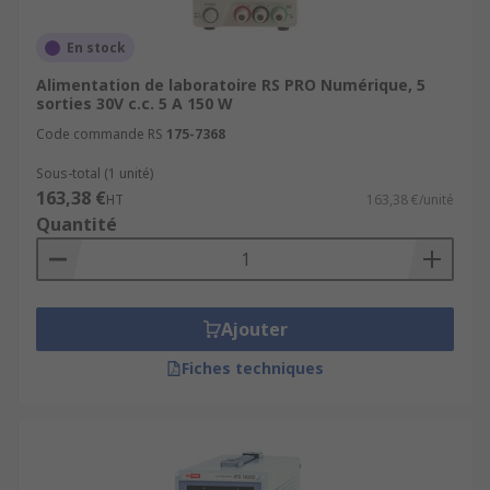
Service réparations
En stock
Une panne peut rapidement impacter votre
activité. Avec notre
Alimentation de laboratoire RS PRO Numérique, 5
Service Réparation
, faites
sorties 30V c.c. 5 A 150 W
restaurer et entretenir vos équipements
Code commande RS
175-7368
industriels pour rester productif, réduire vos
coûts et prolonger la durée de vie de vos outils.
Sous-total (1 unité)
163,38 €
HT
163,38 €/unité
Découvrez aussi nos catégories
Quantité
complémentaires :
Multimètres numériques
,
Oscilloscopes
,
Ajouter
Accessoires de mesure
.
Fiches techniques