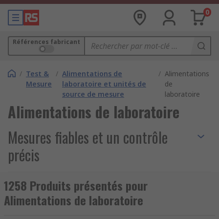
0
Références fabricant
/
Test &
/
Alimentations de
/
Alimentations
Mesure
laboratoire et unités de
de
source de mesure
laboratoire
Alimentations de laboratoire
Mesures fiables et un contrôle
précis
Une
alimentation de laboratoire
est un
1258 Produits présentés pour
appareil électrique permettant de
fournir une
Alimentations de laboratoire
tension et un courant continu (DC)
de manière
précise, contrôlée et stable
. Contrairement à