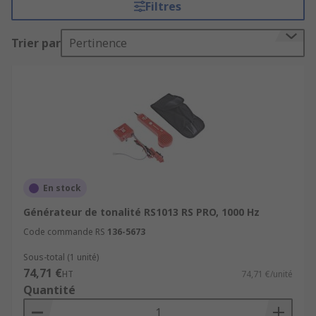
Filtres
accompagnés de sondes qui peuvent être
facilement retracées au générateur de sons si les
Trier par
Pertinence
câbles sont dans un mur, par exemple. Alimenté
par une batterie, un générateur de tonalité vous
permet de transporter et de travailler facilement
sur des sujets difficiles à atteindre.
Applications d'un générateur tonalités
C'est un dispositif polyvalent qui peut être utilisé
pour plusieurs applications, tels que les tests de
En stock
tension, le diagnostic des défauts dans le
Générateur de tonalité RS1013 RS PRO, 1000 Hz
blindage des fils et pour accorder les instruments
de musique.Les lignes téléphoniques peuvent
Code commande RS
136-5673
être facilement situées avec un générateur de
Sous-total (1 unité)
tonalité, et permettent d'insérer la sonde dans la
74,71 €
HT
74,71 €/unité
prise téléphonique. Le générateur de tonalité
Quantité
vous permet ensuite d'isoler le fil téléphonique