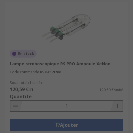
En stock
Lampe stroboscopique RS PRO Ampoule XeNon
Code commande RS
845-9788
Sous-total (1 unité)
120,59 €
HT
120,59 €/unité
Quantité
Ajouter