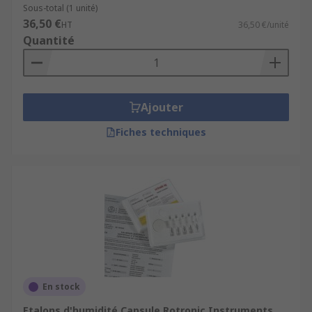
Sous-total (1 unité)
36,50 €
HT
36,50 €/unité
Quantité
Ajouter
Fiches techniques
En stock
Etalons d'humidité Capsule Rotronic Instruments