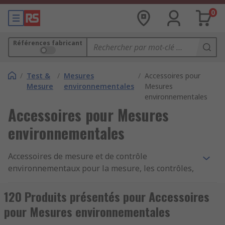
0
Références fabricant
/
Test &
/
Mesures
/
Accessoires pour
Mesure
environnementales
Mesures
environnementales
Accessoires pour Mesures
environnementales
Accessoires de mesure et de contrôle
environnementaux pour la mesure, les contrôles,
ou le diagnostic des systèmes et des dispositifs.
RS propose une large gamme d'accessoires pour
120 Produits présentés pour Accessoires
les dispositifs de contrôle et de mesure qui
pour Mesures environnementales
offrent fiabilité, performances et fiabilité