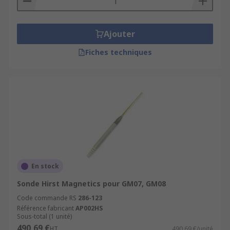
Ajouter
Fiches techniques
En stock
Sonde Hirst Magnetics pour GM07, GM08
Code commande RS
286-123
Référence fabricant
AP002HS
Sous-total (1 unité)
490,69 €
HT
490,69 €/unité