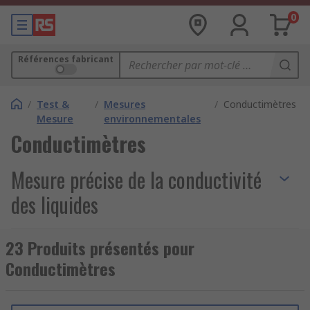
0
Références fabricant
/
Test &
/
Mesures
/
Conductimètres
Mesure
environnementales
Conductimètres
Mesure précise de la conductivité
des liquides
Les
conductimètres
sont des instruments
23 Produits présentés pour
essentiels utilisés pour mesurer la
conductivité
Conductimètres
électrique
des solutions liquides, telles que l'eau
pure, les fluides salins et d'autres produits
chimiques. Ces appareils sont particulièrement