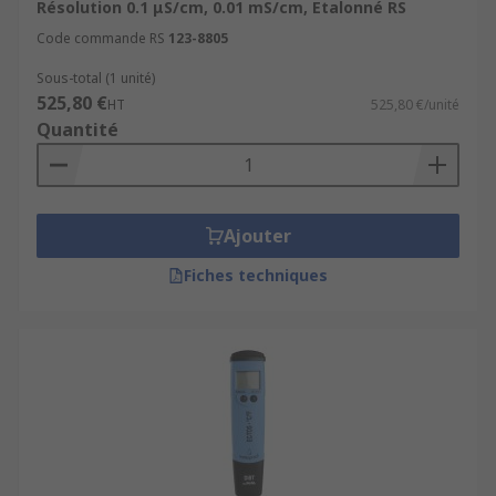
Caractéristiques clés des
Résolution 0.1 μS/cm, 0.01 mS/cm, Etalonné RS
conductimètres
Code commande RS
123-8805
Sous-total (1 unité)
525,80 €
Précision
: évaluation exacte de la
HT
525,80 €/unité
Quantité
conductance, de la salinité et de la
température.
Portabilité
: certains modèles sont
portables, idéaux pour les tests sur le
Ajouter
terrain.
Fiches techniques
Plage de mesure étendue
: s'adapte aux
besoins spécifiques des utilisateurs dans
diverses applications industrielles ou de
laboratoire.
Facilité d'utilisation
: instruments faciles à
utiliser avec des écrans clairs et des sondes
interchangeables.