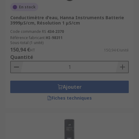
Pourquoi choisir RS?
En stock
Conductimètre d'eau, Hanna Instruments Batterie
Livraison rapide (24-48h)
et
gratuite dès
3999μS/cm, Résolution 1 μS/cm
50 €
.
Code commande RS
434-2370
Expertise technique RS
pour vous aider à
Référence fabricant
HI-98311
sélectionner le bon conductimètre
.
Sous-total (1 unité)
150,94 €
HT
150,94 €/unité
Service client personnalisé
et réactif.
Quantité
Ajouter
Fiches techniques