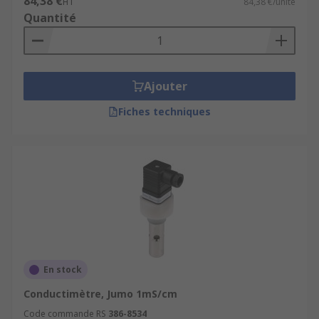
84,38 €
HT
84,38 €/unité
Quantité
Ajouter
Fiches techniques
En stock
Conductimètre, Jumo 1mS/cm
Code commande RS
386-8534