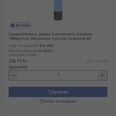
En stock
Conductimètre, Hanna Instruments Batterie
1999μS/cm, Résolution 1 μS/cm, Etalonné RS
Code commande RS
810-4898
Référence fabricant
HI-98303
Sous-total (1 unité)
226,77 €
HT
226,77 €/unité
Quantité
Ajouter
Fiches techniques