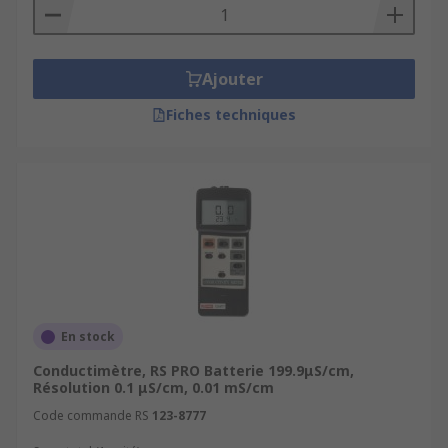
contrôle de la production.
Test de la conductivité des eaux usées
,
de la
salinité
et des fluides dans
Ajouter
l'agriculture et l'industrie alimentaire.
Fiches techniques
Les modèles modernes incluent des fonctions
avancées telles que :
Compensation automatique de
température
pour des résultats précis
quelles que soient les variations de
température.
Étalonnage automatique
pour garantir
des jaugeages constantes et fiables.
En stock
Affichage numérique clair
avec des
Conductimètre, RS PRO Batterie 199.9μS/cm,
résultats facilement interprétables.
Résolution 0.1 μS/cm, 0.01 mS/cm
Code commande RS
Capteurs de température intégrés
123-8777
pour
déterminer la chaleur de la solution