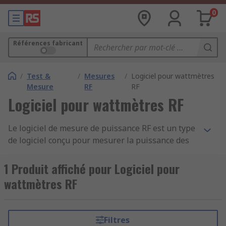
0
Références fabricant
/
Test &
/
Mesures
/
Logiciel pour wattmètres
Mesure
RF
RF
Logiciel pour wattmètres RF
Le logiciel de mesure de puissance RF est un type
de logiciel conçu pour mesurer la puissance des
signaux de radiofréquence (RF). Les mesureurs de
puissance RF sont utilisés dans une grande
1 Produit affiché pour Logiciel pour
variété d'applications, y compris la
wattmètres RF
communication sans fil, la radiodiffusion et les
systèmes radar, pour mesurer la puissance de
sortie des dispositifs RF tels que les émetteurs et
Filtres
les amplificateurs.