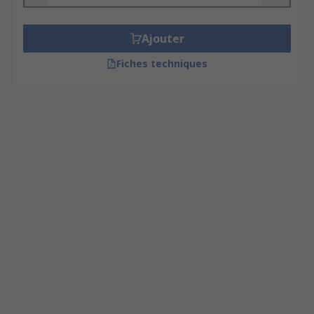
des données au fil du temps, ce qui en fait un
outil précieux pour tester et dépanner les
Ajouter
systèmes RF.
Fiches techniques