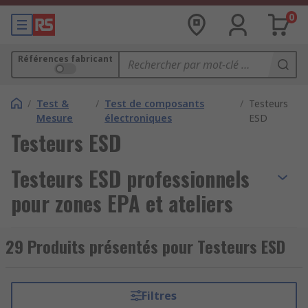
0
Références fabricant
/
Test &
/
Test de composants
/
Testeurs
Mesure
électroniques
ESD
Testeurs ESD
Testeurs ESD professionnels
pour zones EPA et ateliers
électroniques
29 Produits présentés pour Testeurs ESD
Les testeurs ESD sont des
équipements
essentiels
pour mesurer, contrôler et empêcher
les décharges électrostatiques dans une zone
Filtres