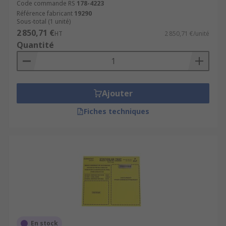
Code commande RS
178-4223
Référence fabricant
19290
Sous-total (1 unité)
2 850,71 €
HT
2 850,71 €/unité
Quantité
Ajouter
Fiches techniques
En stock