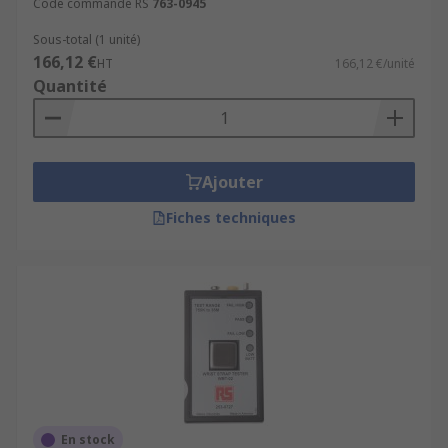
Code commande RS
763-0945
Sous-total (1 unité)
166,12 €
HT
166,12 €/unité
Quantité
Ajouter
Fiches techniques
En stock