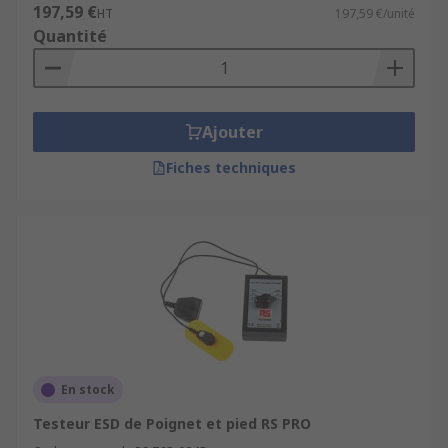
197,59 €
HT
197,59 €/unité
Découvrez également dans
Quantité
notre offre :
Bracelets ESD
Ajouter
Tapis ESD
Fiches techniques
Chaussures ESD
Emballage antistatique
En stock
Testeur ESD de Poignet et pied RS PRO