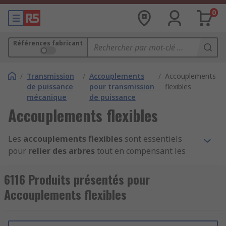
0
Références fabricant
/
Transmission
/
Accouplements
/
Accouplements
de puissance
pour transmission
flexibles
mécanique
de puissance
Accouplements flexibles
Les
accouplements flexibles
sont essentiels
pour
relier des arbres
tout en compensant les
désalignements angulaires, axiaux ou
parallèles
. Ils assurent une
transmission de
6116 Produits présentés pour
puissance fiable
entre moteurs électriques,
Accouplements flexibles
pompes ou équipements industriels, même en
présence de
chocs
ou de
vibrations
..