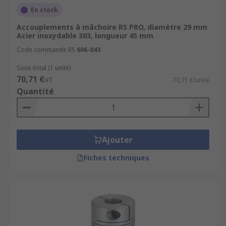
d’usages industrielles, robotique, et
En stock
automatisation.
Accouplements à mâchoire RS PRO, diamètre 29 mm
Les avantages RS
Acier inoxydable 303, longueur 45 mm
Code commande RS
606-043
Livraison rapide (24-48h)
et
gratuite dès
Sous-total (1 unité)
50 €.
70,71 €
HT
70,71 €/unité
Quantité
Expertise technique RS
pour déterminer le
bon modèle.
Service client personnalisé
pour
accompagner vos projets.
Ajouter
Fiches techniques