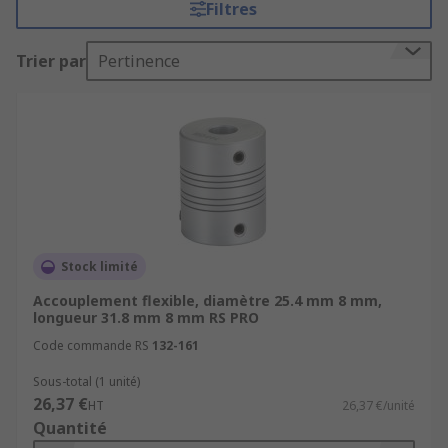
Principaux types d'accouplements
Filtres
flexibles
Trier par
Pertinence
Accouplement à mâchoires
: idéal pour
les emplois nécessitant une grande rigidité
et une faible maintenance.
Accouplement à denture
: facilite une
transmission de couple efficace avec des
matériaux durables.
Accouplement à faisceau
: permet de
Stock limité
compenser des désalignements angulaires
Accouplement flexible, diamètre 25.4 mm 8 mm,
ou radiaux importants.
longueur 31.8 mm 8 mm RS PRO
Accouplement à fente
: pour des systèmes
Code commande RS
132-161
nécessitant un ajustement facile et rapide.
Sous-total (1 unité)
26,37 €
HT
26,37 €/unité
Caractéristiques et applications
Quantité