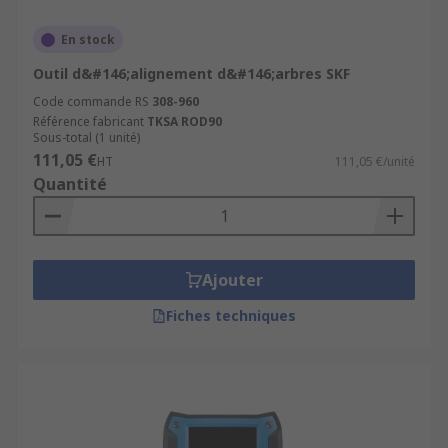
En stock
Outil d&#146;alignement d&#146;arbres SKF
Code commande RS
308-960
Référence fabricant
TKSA ROD90
Sous-total (1 unité)
111,05 €
HT
111,05 €/unité
Quantité
Ajouter
Fiches techniques