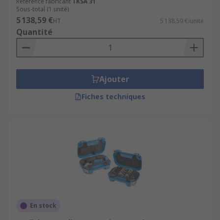
Référence fabricant
TKSA 31
Sous-total (1 unité)
5 138,59 €
HT
5 138,59 €/unité
Quantité
Ajouter
Fiches techniques
En stock