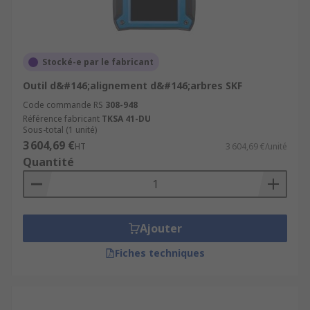
Stocké-e par le fabricant
Outil d&#146;alignement d&#146;arbres SKF
Code commande RS
308-948
Référence fabricant
TKSA 41-DU
Sous-total (1 unité)
3 604,69 €
HT
3 604,69 €/unité
Quantité
Ajouter
Fiches techniques