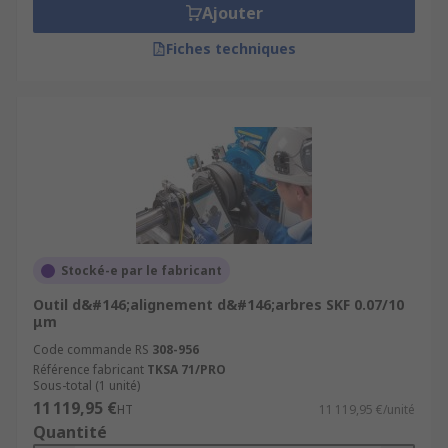
Ajouter
Fiches techniques
Stocké-e par le fabricant
Outil d&#146;alignement d&#146;arbres SKF 0.07/10
μm
Code commande RS
308-956
Référence fabricant
TKSA 71/PRO
Sous-total (1 unité)
11 119,95 €
HT
11 119,95 €/unité
Quantité