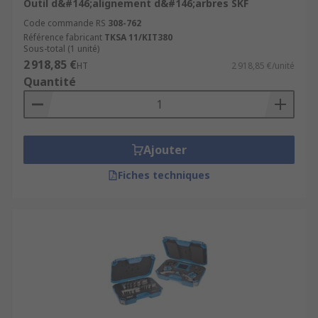
Outil d&#146;alignement d&#146;arbres SKF
Code commande RS
308-762
Référence fabricant
TKSA 11/KIT380
Sous-total (1 unité)
2 918,85 €
HT
2 918,85 €/unité
Quantité
Ajouter
Fiches techniques