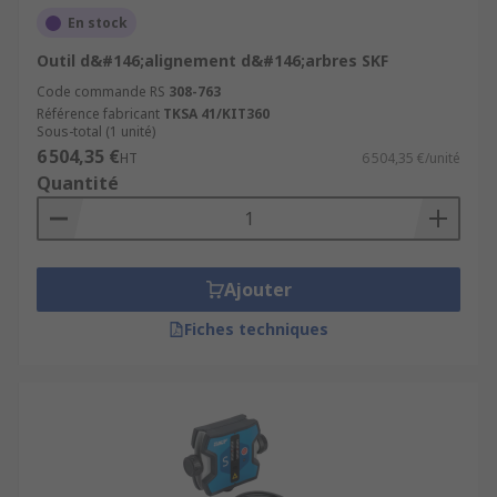
En stock
Outil d&#146;alignement d&#146;arbres SKF
Code commande RS
308-763
Référence fabricant
TKSA 41/KIT360
Sous-total (1 unité)
6 504,35 €
HT
6 504,35 €/unité
Quantité
Ajouter
Fiches techniques