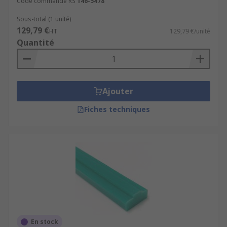
Code commande RS
146-5478
Sous-total (1 unité)
129,79 €
HT
129,79 €/unité
Quantité
Ajouter
Fiches techniques
En stock