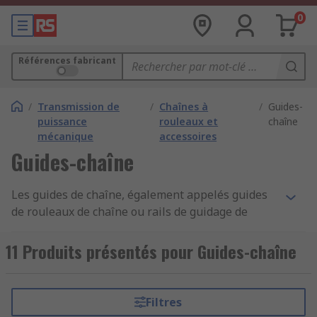
0
Références fabricant
/
Transmission de
/
Chaînes à
/
Guides-
puissance
rouleaux et
chaîne
mécanique
accessoires
Guides-chaîne
Les guides de chaîne, également appelés guides
de rouleaux de chaîne ou rails de guidage de
chaîne, sont un type de rail de guidage de
protection pour les chaînes couramment utilisées
11 Produits présentés pour Guides-chaîne
dans les applications industrielles et
mécaniques. Il existe de nombreux types de
guides de chaîne différents, adaptés à différentes
Filtres
applications.