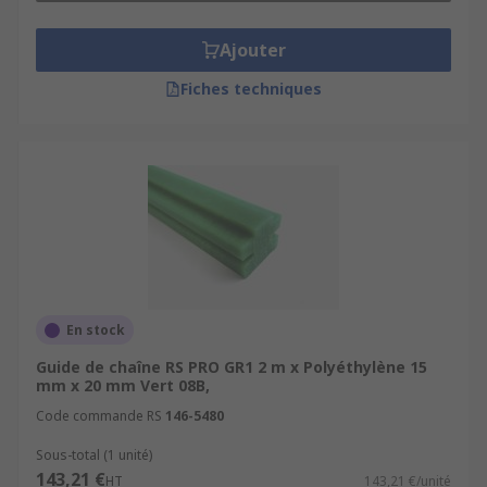
Repro noir
Ajouter
Repro vert
Fiches techniques
HT
Rempli d'huile
A dissipation statique
En stock
Guide de chaîne RS PRO GR1 2 m x Polyéthylène 15
mm x 20 mm Vert 08B,
Code commande RS
146-5480
Sous-total (1 unité)
143,21 €
HT
143,21 €/unité