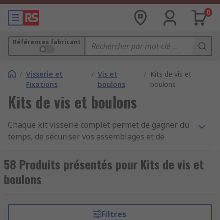
0
Références fabricant
/
Visserie et
/
Vis et
/
Kits de vis et
Fixations
boulons
boulons
Kits de vis et boulons
Chaque kit visserie complet permet de gagner du
temps, de sécuriser vos assemblages et de
maintenir un stock organisé, prêt à l’emploi.
58 Produits présentés pour Kits de vis et
Le kit visserie est un produit indispensable pour
boulons
le montage, la réparation et l’entretien de vos
équipements professionnels. Un kit de vis ou kit
de boulons regroupe dans une même boîte
Filtres
l’ensemble des pièces nécessaires : vis, boulon,