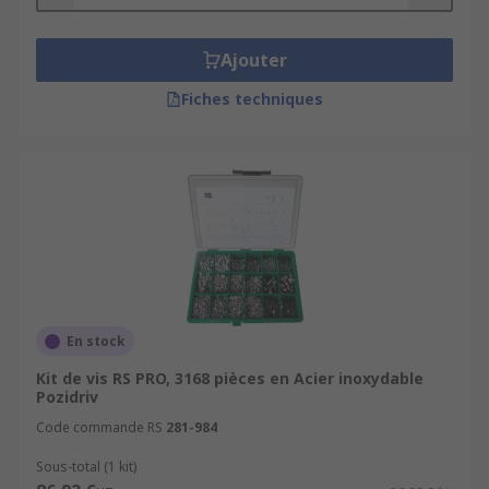
aluminium ou finitions noir, argent, bleu ou
rouge. Chaque référence est sélectionnée pour sa
Ajouter
qualité, sa protection contre la corrosion et sa
Fiches techniques
fiabilité en usage intensif Pro. Les kits visserie
Inox sont particulièrement adaptés aux
environnements exposés ou aux contraintes
mécaniques élevées.
Pourquoi acheter votre kit
visserie chez RS ?
Gamme large et meilleur rapport prix en €
En stock
TTC
Kit de vis RS PRO, 3168 pièces en Acier inoxydable
Détails du produit clairs, fiche produit
Pozidriv
complète et avis client
Code commande RS
281-984
Commande simple : ajouter au panier,
Sous-total (1 kit)
commander ce produit, paiement sécurisé