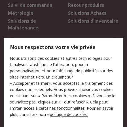
Suivi de commande
Retour produits
Métrologie
Solutions Achats
Solutions de
Solutions d'inventaire
Maintenance
Mentions Légales
Nous respectons votre vie privée
Conditions d'utilisation
Politique de cookies
Nous utilisons des cookies et autres technologies pour
du site
l'analyse statistique de l'utilisation, pour la
Politique de protection
Sécurité des E-mails
personnalisation et pour l’affichage de publicités sur des
des données - Mise à
sites internet tiers. En cliquant sur
jour
« Accepter et fermer», vous acceptez le traitement des
Conditions générales
Politique anti-
cookies non essentiels. Vous pouvez choisir vos cookies
de vente
corruption
en cliquant sur « Paramétrer mes cookies ». Si vous ne le
souhaitez pas, cliquez sur « Tout refuser ». Cela peut
Campagnes marketing
limiter l’accès à certaines fonctionnalités. Pour en savoir
plus, consultez notre
politique de cookies.
A propos de RS