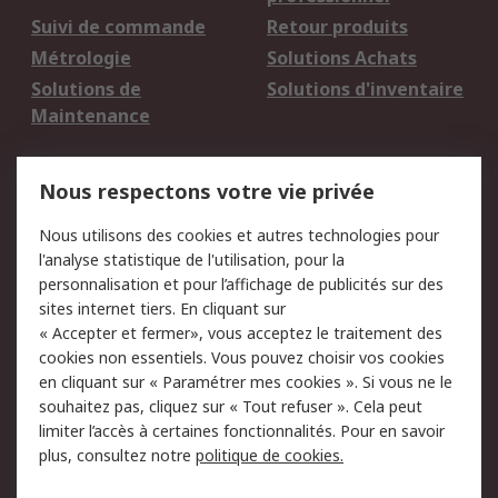
Suivi de commande
Retour produits
Métrologie
Solutions Achats
Solutions de
Solutions d'inventaire
Maintenance
Mentions Légales
Nous respectons votre vie privée
Conditions d'utilisation
Politique de cookies
Nous utilisons des cookies et autres technologies pour
du site
l'analyse statistique de l'utilisation, pour la
Politique de protection
Sécurité des E-mails
personnalisation et pour l’affichage de publicités sur des
des données - Mise à
sites internet tiers. En cliquant sur
jour
« Accepter et fermer», vous acceptez le traitement des
Conditions générales
Politique anti-
cookies non essentiels. Vous pouvez choisir vos cookies
de vente
corruption
en cliquant sur « Paramétrer mes cookies ». Si vous ne le
souhaitez pas, cliquez sur « Tout refuser ». Cela peut
Campagnes marketing
limiter l’accès à certaines fonctionnalités. Pour en savoir
plus, consultez notre
politique de cookies.
A propos de RS