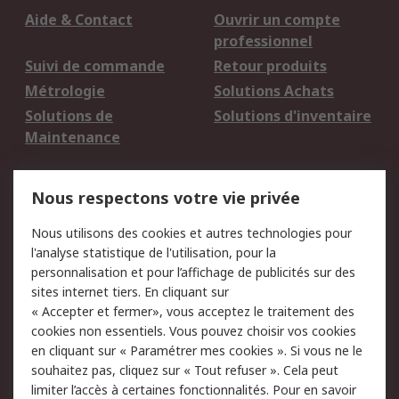
Aide & Contact
Ouvrir un compte
professionnel
Suivi de commande
Retour produits
Métrologie
Solutions Achats
Solutions de
Solutions d'inventaire
Maintenance
Mentions Légales
Nous respectons votre vie privée
Conditions d'utilisation
Politique de cookies
Nous utilisons des cookies et autres technologies pour
du site
l'analyse statistique de l'utilisation, pour la
Politique de protection
Sécurité des E-mails
personnalisation et pour l’affichage de publicités sur des
des données - Mise à
sites internet tiers. En cliquant sur
jour
« Accepter et fermer», vous acceptez le traitement des
Conditions générales
Politique anti-
cookies non essentiels. Vous pouvez choisir vos cookies
de vente
corruption
en cliquant sur « Paramétrer mes cookies ». Si vous ne le
souhaitez pas, cliquez sur « Tout refuser ». Cela peut
Campagnes marketing
limiter l’accès à certaines fonctionnalités. Pour en savoir