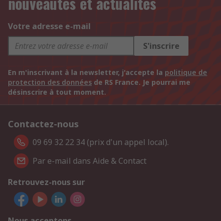
nouveautés et actualités
Votre adresse e-mail
S'inscrire
En m'inscrivant à la newsletter, j'accepte la
politique de
protection des données
de RS France. Je pourrai me
désinscrire à tout moment.
Contactez-nous
09 69 32 22 34 (prix d'un appel local).
Par e-mail dans Aide & Contact
Retrouvez-nous sur
Nous acceptons