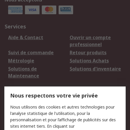
Services
Aide & Contact
Ouvrir un compte
professionnel
Suivi de commande
Retour produits
Métrologie
Solutions Achats
Solutions de
Solutions d'inventaire
Maintenance
Mentions Légales
Nous respectons votre vie privée
Conditions d'utilisation
Politique de cookies
Nous utilisons des cookies et autres technologies pour
du site
l'analyse statistique de l'utilisation, pour la
Politique de protection
Sécurité des E-mails
personnalisation et pour l’affichage de publicités sur des
des données - Mise à
sites internet tiers. En cliquant sur