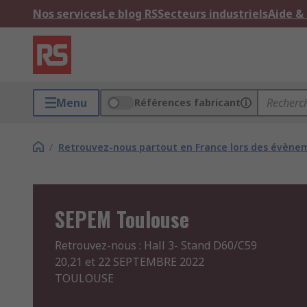
Nos services
Le blog RS
Secteurs industriels
Aide &
Menu
Références fabricant
/
Retrouvez-nous partout en France lors des évènem
SEPEM Toulouse
Retrouvez-nous : Hall 3- Stand D60/C59

20,21 et 22 SEPTEMBRE 2022 

TOULOUSE 