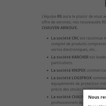
L’équipe
RS
aura le plaisir de vous a
offre de services, nos nouveautés R
CHAUVIN ARNOUX.
La société CRC
est reconnue m
complet de produits comprennan
vernis électroniques, etc…
La société KARCHER
est leade
particuliers.
La société KNIPEX
commercial
La société LOGIPROX
commerc
équipements de protection indi
précis des stocks de ses vendi
Nous res
La société CHAUVIN ARNOU
professionnels de vérifier et tes