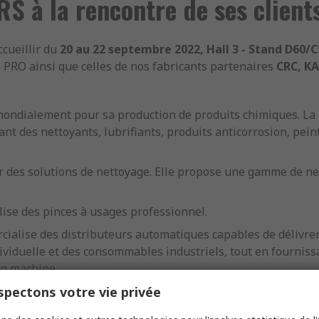
RS à la rencontre de ses client
ccueillir du
20 au 22 septembre 2022, Hall 3 - Stand D60/C
S PRO ainsi que celles de nos fabricants partenaires
CRC, K
ondialement pour sa production de produits chimiques. La
t des nettoyants, lubrifiants, produits anticorrosion, peint
r des solutions de nettoyage. Elle propose une gamme de ne
ise des pinces à usages professionnel.
ialise des distributeurs automatiques capables de délivrer
viduelle et des consommables industriels, tout en fournissan
ng machine.
pectons votre vie privée
X
a pour vocation d'étudier, fabriquer et commercialiser le
ter, jour après jour, la fiabilité, la sécurité et l’efficacité d