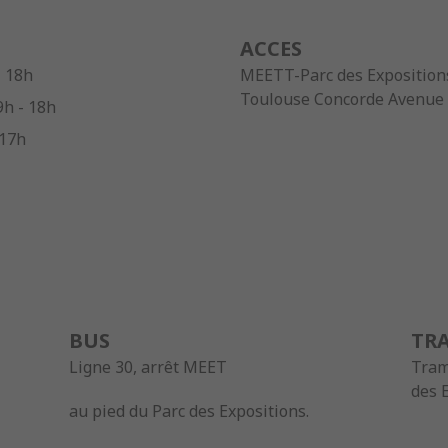
ACCES
- 18h
MEETT-Parc des Expositions
Toulouse Concorde Avenu
9h - 18h
 17h
BUS
TR
Ligne 30, arrêt MEET
Tram
des 
au pied du Parc des Expositions.