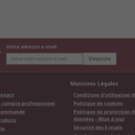
s
Votre adresse e-mail
S'inscrire
Mentions Légales
ontact
Conditions d'utilisation d
n compte professionnel
Politique de cookies
 commande
Politique de protection d
données - Mise à jour
roduits
Sécurité des E-mails
ie