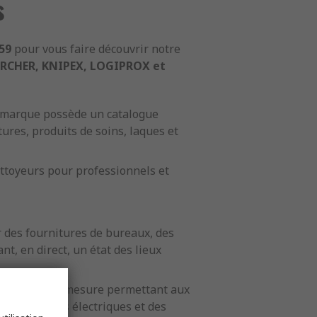
s
59
pour vous faire découvrir notre
ARCHER, KNIPEX, LOGIPROX et
 marque possède un catalogue
ures, produits de soins, laques et
ttoyeurs pour professionnels et
 des fournitures de bureaux, des
t, en direct, un état des lieux
s appareils de mesure permettant aux
es distributions électriques et des