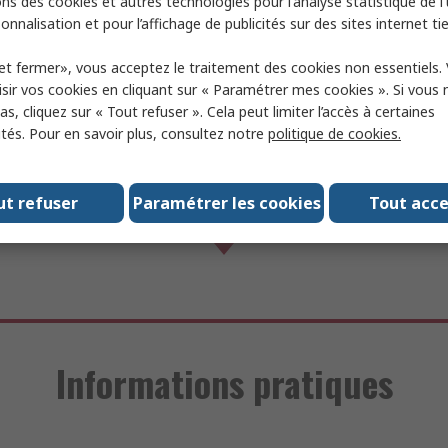
ns des cookies et autres technologies pour l'analyse statistique de l'u
és.
onnalisation et pour l’affichage de publicités sur des sites internet tie
tera également sa gamme RS PRO. Produits de test et mesure, 
et fermer», vous acceptez le traitement des cookies non essentiels.
e gamme se compose de plus de 65 000 références.
sir vos cookies en cliquant sur « Paramétrer mes cookies ». Si vous n
s, cliquez sur « Tout refuser ». Cela peut limiter l’accès à certaines
ités. Pour en savoir plus, consultez notre
politique de cookies.
ut refuser
Paramétrer les cookies
Tout acc
Informations pratiques