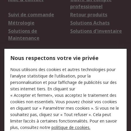
professionnel
Suivi de commande
Retour produits
Métrologie
Solutions Achats
Solutions de
Solutions d'inventaire
Maintenance
Mentions Légales
Nous respectons votre vie privée
Conditions d'utilisation
Politique de cookies
Nous utilisons des cookies et autres technologies pour
du site
l'analyse statistique de l'utilisation, pour la
Politique de protection
Sécurité des E-mails
personnalisation et pour l’affichage de publicités sur des
des données - Mise à
sites internet tiers. En cliquant sur
jour
« Accepter et fermer», vous acceptez le traitement des
Conditions générales
Politique anti-
cookies non essentiels. Vous pouvez choisir vos cookies
de vente
corruption
en cliquant sur « Paramétrer mes cookies ». Si vous ne le
souhaitez pas, cliquez sur « Tout refuser ». Cela peut
Campagnes marketing
limiter l’accès à certaines fonctionnalités. Pour en savoir
plus, consultez notre
politique de cookies.