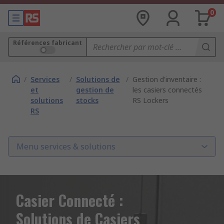
0
Références fabricant
/
Services
/
Solutions de
/
Gestion d'inventaire :
et
gestion de
les casiers connectés
solutions
stocks
RS Lockers
RS
Menu services & solutions
Casier Connecté :
Solutions de Casiers