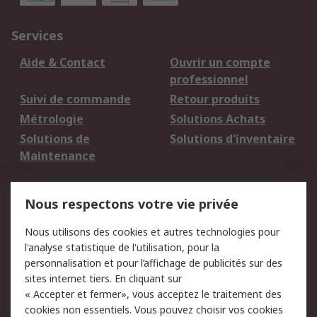
Services
Aide & Contact
Ouvrir un compte
professionnel
Suivi de commande
Retour produits
Métrologie
Solutions Achats
Solutions de
Solutions d'inventaire
Maintenance
Mentions Légales
Nous respectons votre vie privée
Conditions d'utilisation
Politique de cookies
Nous utilisons des cookies et autres technologies pour
du site
l'analyse statistique de l'utilisation, pour la
Politique de protection
Sécurité des E-mails
personnalisation et pour l’affichage de publicités sur des
des données - Mise à
sites internet tiers. En cliquant sur
jour
« Accepter et fermer», vous acceptez le traitement des
Conditions générales
Politique anti-
cookies non essentiels. Vous pouvez choisir vos cookies