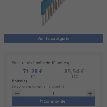
Voir la catégorie
Sous-total (1 boîte de 10 unités)*
71,28 €
85,54 €
HT
TTC
Add
Boîte(s)
to
Sélectionner ou entrer la quantité
Basket
Commander