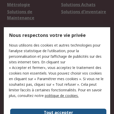
Métrologie
Solutions Achats
Solutions de
Solutions d'inventaire
Maintenance
Mentions Légales
Nous respectons votre vie privée
Conditions d'utilisation
Politique de cookies
Nous utilisons des cookies et autres technologies pour
du site
l'analyse statistique de l'utilisation, pour la
Politique de protection
Sécurité des E-mails
personnalisation et pour l’affichage de publicités sur des
des données - Mise à
sites internet tiers. En cliquant sur
jour
« Accepter et fermer», vous acceptez le traitement des
Conditions générales
Politique anti-
cookies non essentiels. Vous pouvez choisir vos cookies
de vente
corruption
en cliquant sur « Paramétrer mes cookies ». Si vous ne le
souhaitez pas, cliquez sur « Tout refuser ». Cela peut
Campagnes marketing
limiter l’accès à certaines fonctionnalités. Pour en savoir
plus, consultez notre
politique de cookies.
A propos de RS
A propos de RS France
Evénements
Tout accepter