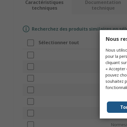
Caractéristiques
Documentation
techniques
technique
Recherchez des produits similaires en sél
Nous res
Sélectionner tout
Attrib
Nous utiliso
Marque
pour la pers
cliquant sur
Type d'a
« Accepter 
pouvez choi
Type de 
souhaitez pa
fonctionnal
Série
Indice IP
To
Certific
Normes/