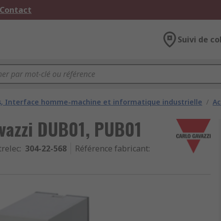
 Contact
Suivi de co
 Interface homme-machine et informatique industrielle
/
Ac
avazzi DUB01, PUB01
trelec
:
304-22-568
Référence fabricant
: