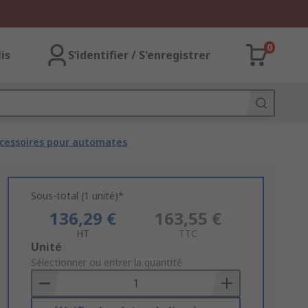
0
lis
S’identifier / S'enregistrer
cessoires pour automates
Sous-total (1 unité)*
136,29 €
163,55 €
HT
TTC
Add
Unité
to
Sélectionner ou entrer la quantité
Basket