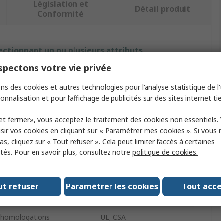
Législation et
Détail produit
Conformité
ectionnant un ou plusieurs attributs.
pectons votre vie privée
ut
Valeur
ns des cookies et autres technologies pour l'analyse statistique de l'u
Carlo Gavazzi
onnalisation et pour l’affichage de publicités sur des sites internet tie
ccessoire
Relais de contrôle
et fermer», vous acceptez le traitement des cookies non essentiels.
sir vos cookies en cliquant sur « Paramétrer mes cookies ». Si vous n
produit
Relais
s, cliquez sur « Tout refuser ». Cela peut limiter l’accès à certaines
ités. Pour en savoir plus, consultez notre
politique de cookies.
DUB01, PUB01
IP20
ut refuser
Paramétrer les cookies
Tout acc
ation ATEX
Non
homologations
UL, CSA