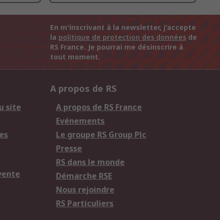
En m'inscrivant à la newsletter, j'accepte
la
politique de protection des données
de
RS France. Je pourrai me désinscrire à
tout moment.
A propos de RS
u site
A propos de RS France
Evénements
es
Le groupe RS Group Plc
Presse
RS dans le monde
vente
Démarche RSE
Nous rejoindre
RS Particuliers