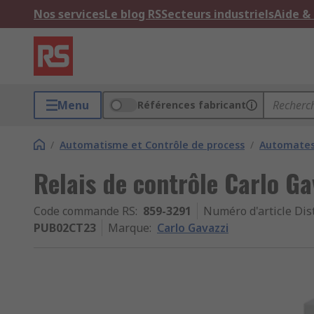
Nos services
Le blog RS
Secteurs industriels
Aide &
Menu
Références fabricant
/
Automatisme et Contrôle de process
/
Automates,
Relais de contrôle Carlo G
Code commande RS
:
859-3291
Numéro d'article Dis
PUB02CT23
Marque
:
Carlo Gavazzi