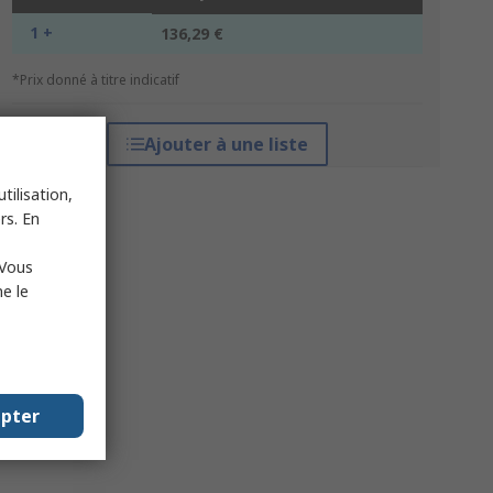
1 +
136,29 €
*Prix donné à titre indicatif
Ajouter à une liste
tilisation,
rs. En
 Vous
e le
epter