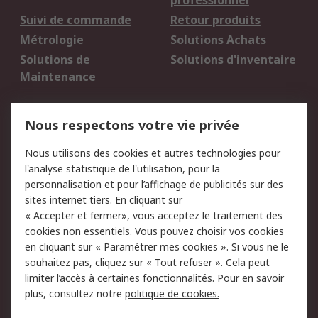
professionnel
Suivi de commande
Retour produits
Métrologie
Solutions Achats
Solutions de
Solutions d'inventaire
Maintenance
Mentions Légales
Nous respectons votre vie privée
Conditions d'utilisation
Politique de cookies
Nous utilisons des cookies et autres technologies pour
du site
l'analyse statistique de l'utilisation, pour la
Politique de protection
Sécurité des E-mails
personnalisation et pour l’affichage de publicités sur des
des données - Mise à
sites internet tiers. En cliquant sur
jour
« Accepter et fermer», vous acceptez le traitement des
Conditions générales
Politique anti-
cookies non essentiels. Vous pouvez choisir vos cookies
de vente
corruption
en cliquant sur « Paramétrer mes cookies ». Si vous ne le
souhaitez pas, cliquez sur « Tout refuser ». Cela peut
Campagnes marketing
limiter l’accès à certaines fonctionnalités. Pour en savoir
plus, consultez notre
politique de cookies.
A propos de RS