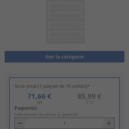
Voir la catégorie
Sous-total (1 paquet de 10 unités)*
71,66 €
85,99 €
HT
TTC
Add
Paquet(s)
to
Sélectionner ou entrer la quantité
Basket