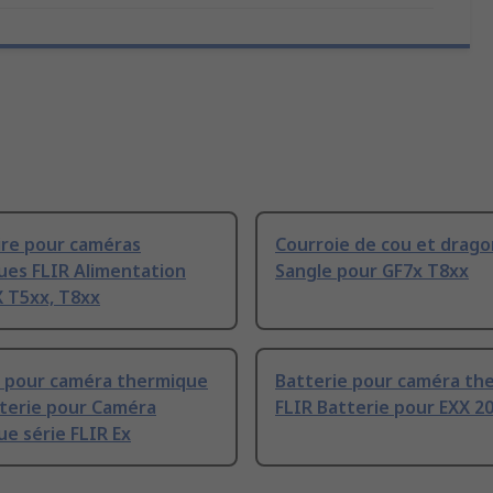
ire pour caméras
Courroie de cou et drago
ues FLIR Alimentation
Sangle pour GF7x T8xx
X T5xx, T8xx
e pour caméra thermique
Batterie pour caméra th
tterie pour Caméra
FLIR Batterie pour EXX 2
e série FLIR Ex