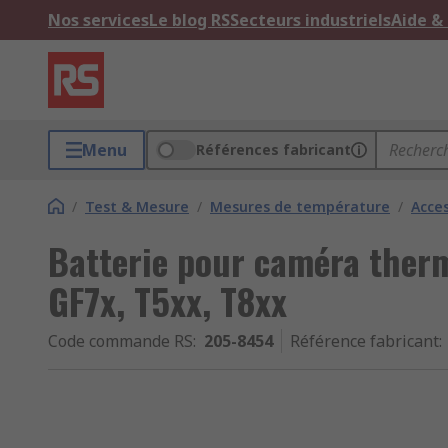
Nos services
Le blog RS
Secteurs industriels
Aide &
Menu
Références fabricant
/
Test & Mesure
/
Mesures de température
/
Acce
Batterie pour caméra therm
GF7x, T5xx, T8xx
Code commande RS
:
205-8454
Référence fabricant
: