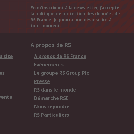
En m'inscrivant à la newsletter, j'accepte
la
politique de protection des données
de
RS France. Je pourrai me désinscrire à
tout moment.
A propos de RS
u site
A propos de RS France
Evénements
es
Le groupe RS Group Plc
Presse
RS dans le monde
vente
Démarche RSE
Nous rejoindre
RS Particuliers