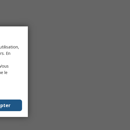
tilisation,
rs. En
 Vous
e le
epter