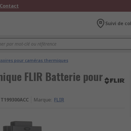
 Contact
Suivi de co
ssoires pour caméras thermiques
ique FLIR Batterie pour
T199300ACC
Marque
:
FLIR