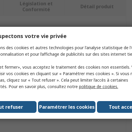
Législation et
Détail produit
Conformité
ectionnant un ou plusieurs attributs.
pectons votre vie privée
Valeur
ns des cookies et autres technologies pour l'analyse statistique de l'u
onnalisation et pour l’affichage de publicités sur des sites internet tie
FLIR
et fermer», vous acceptez le traitement des cookies non essentiels.
t
Batterie pour caméra thermique
sir vos cookies en cliquant sur « Paramétrer mes cookies ». Si vous n
s, cliquez sur « Tout refuser ». Cela peut limiter l’accès à certaines
ire
Batterie
ités. Pour en savoir plus, consultez notre
politique de cookies.
sé avec
GF7x, T5xx, T8xx
ut refuser
Paramétrer les cookies
Tout acc
ogations
No