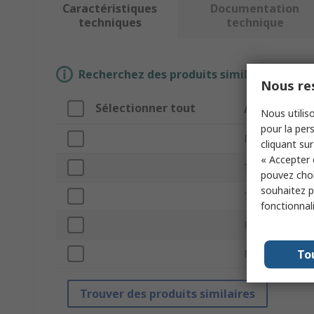
Caractéristiques
Documentation
techniques
technique
Recherchez des produits similaires en sél
Nous res
Sélectionner tout
Attribut
Nous utiliso
pour la pers
Marque
cliquant sur
« Accepter 
Type de produi
pouvez choi
souhaitez pa
Type d'accesso
fonctionnal
Pour être utili
To
Normes/homol
Trouver des produits similaires