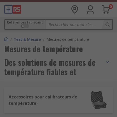
0
Références fabricant
/
Test & Mesure
/
Mesures de température
Mesures de température
Des solutions de mesures de
température fiables et
précises
Les
appareils de mesure de la température
Accessoires pour calibrateurs de
sont indispensables pour contrôler la
chaleur
, la
température
variation
des degrés et l’ensemble des
conditions thermiques dans un
système