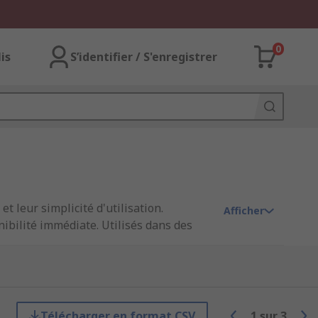
0
lis
S’identifier / S'enregistrer
 leur simplicité d'utilisation.
Afficher
nibilité immédiate. Utilisés dans des
ité inégalée, répondant aux besoins des
Télécharger en format CSV
1
sur
3