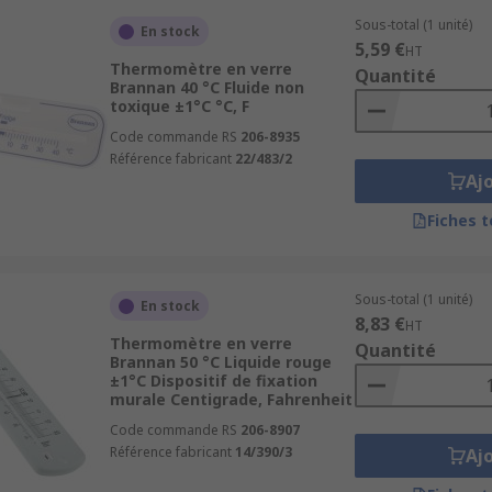
 tels que l’électronique ou l’agroalimentaire.
Sous-total (1 unité)
En stock
 que les températures des serres ou des maisons sont optima
5,59 €
HT
Thermomètre en verre
Quantité
Brannan 40 °C Fluide non
toxique ±1°C °C, F
res ?
Code commande RS
206-8935
Référence fabricant
22/483/2
Aj
Fiches 
bles
adaptés à chaque besoin, qu’il s’agisse de modèles médi
Sous-total (1 unité)
En stock
8,83 €
ent innovation, sécurité et durabilité pour garantir une sati
HT
Thermomètre en verre
Quantité
Brannan 50 °C Liquide rouge
±1°C Dispositif de fixation
murale Centigrade, Fahrenheit
os
étuis de protection
,
supports de fixation
, et
dispositif
Code commande RS
206-8907
Référence fabricant
14/390/3
Aj