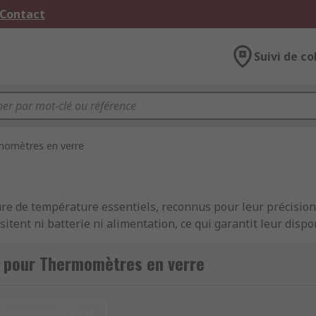
 Contact
Suivi de co
momètres en verre
e de température essentiels, reconnus pour leur précision et
ent ni batterie ni alimentation, ce qui garantit leur dispo
oratoires et l'industrie, ces thermomètres offrent une fiabil
s pour Thermomètres en verre
ètres en Verre
chage par défaut