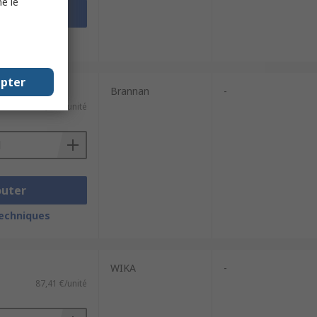
e le
outer
techniques
epter
Brannan
-
123,48 €/unité
outer
techniques
WIKA
-
87,41 €/unité