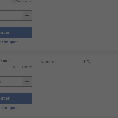
24,29 €/sachet
outer
techniques
 5 unités)
Brannan
1 °C
8,786 €/unité
outer
techniques