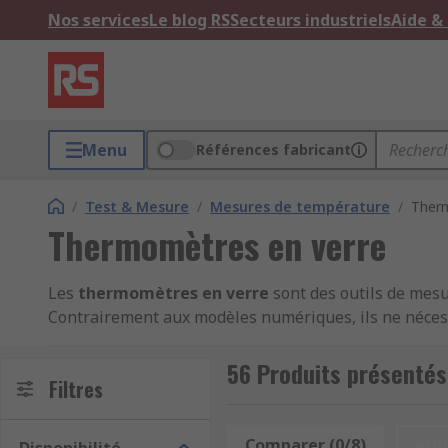
Nos services
Le blog RS
Secteurs industriels
Aide &
Menu
Références fabricant
/
Test & Mesure
/
Mesures de température
/
Ther
Thermomètres en verre
Les
thermomètres en verre
sont des outils de mesur
Contrairement aux modèles numériques, ils ne nécessit
secteurs variés comme la cuisine, le médical, les lab
professionnels et des particuliers exigeants.
56 Produits présenté
Filtres
Les différents types de thermom
Comparer (0/8)
Affi