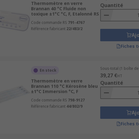
Thermomètre en verre
vitent l’utilisation de mercure, privilégiant des liquides n
Quantité
Brannan 40 °C Fluide non
me en cas de casse, tout en respectant les normes environ
toxique ±1°C °C, F, Etalonné RS
res
Code commande RS
791-4767
Référence fabricant
22/483/2
Aj
n thermique, le liquide contenu dans le tube de verre se dil
Fiches 
et une lecture précise et fiable sans recours à des systèmes
Sous-total (1 boîte de
En stock
39,27 €
HT
on les températures des fours, congélateurs ou aliments cui
Thermomètre en verre
Quantité
Brannan 110 °C Kérosène bleu
±1°C Immersion °C, F
rre
sont utilisés pour surveiller la température corporelle, 
Code commande RS
798-9127
Référence fabricant
44/802/9
Aj
iques, ces instruments sont idéaux pour surveiller les tem
Fiches 
ler des processus sensibles, les
thermomètres en verre d