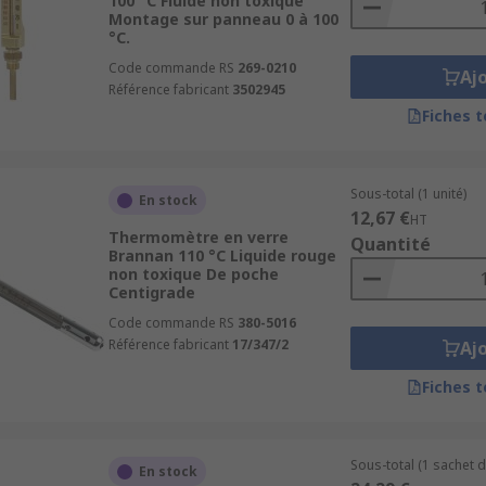
100 °C Fluide non toxique
Montage sur panneau 0 à 100
°C.
Code commande RS
269-0210
Aj
Référence fabricant
3502945
Fiches 
Sous-total (1 unité)
En stock
12,67 €
HT
Thermomètre en verre
Quantité
Brannan 110 °C Liquide rouge
non toxique De poche
Centigrade
Code commande RS
380-5016
Référence fabricant
17/347/2
Aj
Fiches 
Sous-total (1 sachet d
En stock