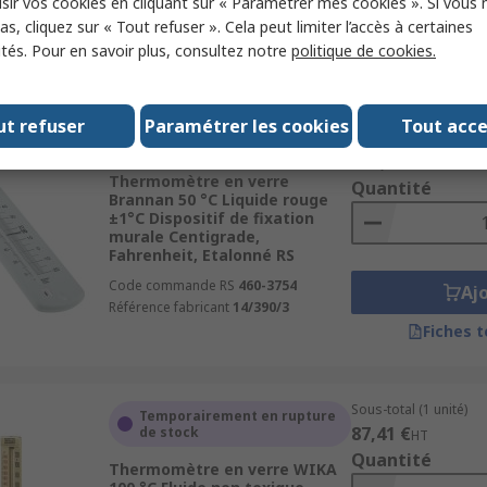
sir vos cookies en cliquant sur « Paramétrer mes cookies ». Si vous n
Référence fabricant
44/800/8
Aj
s, cliquez sur « Tout refuser ». Cela peut limiter l’accès à certaines
ités. Pour en savoir plus, consultez notre
politique de cookies.
Fiches 
ut refuser
Paramétrer les cookies
Tout acc
Sous-total (1 unité)
En stock
123,48 €
HT
Thermomètre en verre
Quantité
Brannan 50 °C Liquide rouge
±1°C Dispositif de fixation
murale Centigrade,
Fahrenheit, Etalonné RS
Code commande RS
460-3754
Aj
Référence fabricant
14/390/3
Fiches 
Sous-total (1 unité)
Temporairement en rupture
87,41 €
de stock
HT
Quantité
Thermomètre en verre WIKA