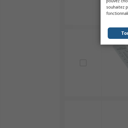
pouvez choi
souhaitez pa
fonctionnal
To