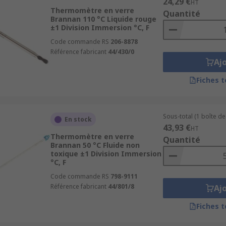
24,29 €
HT
Thermomètre en verre
Quantité
Brannan 110 °C Liquide rouge
±1 Division Immersion °C, F
Code commande RS
206-8878
Référence fabricant
44/430/0
Aj
Fiches 
Sous-total (1 boîte de
En stock
43,93 €
HT
Thermomètre en verre
Quantité
Brannan 50 °C Fluide non
toxique ±1 Division Immersion
°C, F
Code commande RS
798-9111
Référence fabricant
44/801/8
Aj
Fiches 