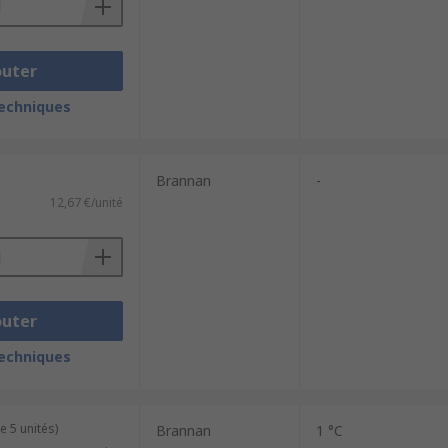
outer
techniques
Brannan
-
12,67 €/unité
outer
techniques
e 5 unités)
Brannan
1 °C