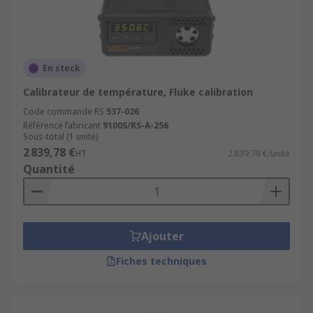
En stock
Calibrateur de température, Fluke calibration
Code commande RS
537-026
Référence fabricant
9100S/RS-A-256
Sous-total (1 unité)
2 839,78 €
HT
2 839,78 €/unité
Quantité
Ajouter
Fiches techniques