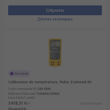
Ajouter
Fiches techniques
En stock
Calibrateur de température, Fluke, Etalonné RS
Code commande RS
230-9389
Référence fabricant
724/APAC/EMEA
Sous-total (1 unité)
3 918,31 €
HT
3 918,31 €/unité
Quantité