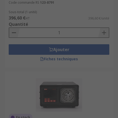
Code commande RS
123-8791
Thermomètres numériques
pour un
contrôle rapide et exact.
Sous-total (1 unité)
396,60 €
HT
396,60 €/unité
Calibrateurs de process
polyvalents,
Quantité
conçus pour garantir une calibration
optimale de vos installations.
Ajouter
Fiches techniques
En stock