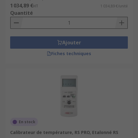
1 034,89 €
imprécises peuvent compromettre qualité et
HT
1 034,89 €/unité
Quantité
sécurité. Le
Service RS Métrologie
contrôle et
certifie vos instruments de mesure, en délivrant
un constat de vérification valide
1 à 2 ans
.
Service réparations
Ajouter
Fiches techniques
Une panne peut rapidement impacter votre
activité. Avec notre
Service Réparation
, faites
restaurer et entretenir vos équipements
industriels pour rester productif, réduire vos
coûts et prolonger la durée de vie de vos outils.
Découvrez aussi nos catégories
complémentaires :
En stock
Sondes de température,
parfaites pour
Calibrateur de température, RS PRO, Etalonné RS
tous vos besoins industriels.