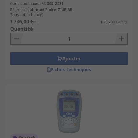
Code commande RS
805-2431
Référence fabricant
Fluke-714B AR
Sous-total (1 unité)
1 786,00 €
HT
1 786,00 €/unité
Quantité
Ajouter
Fiches techniques
En stock