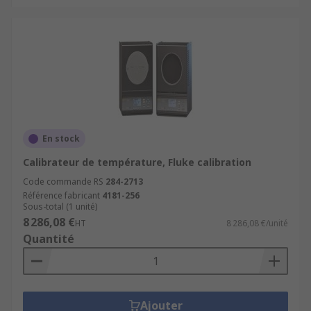
En stock
Calibrateur de température, Fluke calibration
Code commande RS
284-2713
Référence fabricant
4181-256
Sous-total (1 unité)
8 286,08 €
HT
8 286,08 €/unité
Quantité
Ajouter