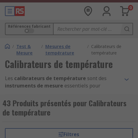
0
Références fabricant
/
Test &
/
Mesures de
/
Calibrateurs de
Mesure
température
température
Calibrateurs de température
Les
calibrateurs de température
sont des
instruments de mesure
essentiels pour
l’
étalonnage
et le contrôle de précision des
capteurs de température
, thermocouples et
43 Produits présentés pour Calibrateurs
sondes PT100 utilisés dans l’industrie, les
de température
laboratoires et les applications de terrain. Un
calibrateur de température
permet d’étalonner
un thermomètre, un capteur ou un outil de
Filtres
mesure en générant une température de