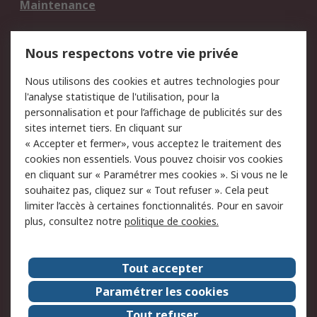
Maintenance
Mentions Légales
Nous respectons votre vie privée
Conditions d'utilisation
Politique de cookies
Nous utilisons des cookies et autres technologies pour
du site
l'analyse statistique de l'utilisation, pour la
Politique de protection
Sécurité des E-mails
personnalisation et pour l’affichage de publicités sur des
des données - Mise à
sites internet tiers. En cliquant sur
jour
« Accepter et fermer», vous acceptez le traitement des
Conditions générales
Politique anti-
cookies non essentiels. Vous pouvez choisir vos cookies
de vente
corruption
en cliquant sur « Paramétrer mes cookies ». Si vous ne le
souhaitez pas, cliquez sur « Tout refuser ». Cela peut
Campagnes marketing
limiter l’accès à certaines fonctionnalités. Pour en savoir
plus, consultez notre
politique de cookies.
A propos de RS
A propos de RS France
Evénements
Tout accepter
Le groupe RS Group Plc
Presse
Paramétrer les cookies
RS dans le monde
Démarche RSE
Tout refuser
Nous rejoindre
RS Particuliers