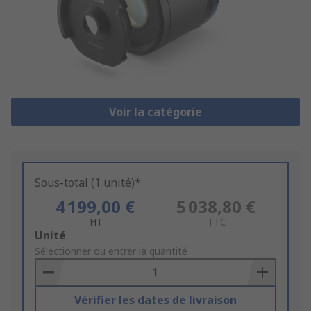
Voir la catégorie
Sous-total (1 unité)*
4 199,00 €
5 038,80 €
HT
TTC
Add
Unité
to
Sélectionner ou entrer la quantité
Basket
Vérifier les dates de livraison