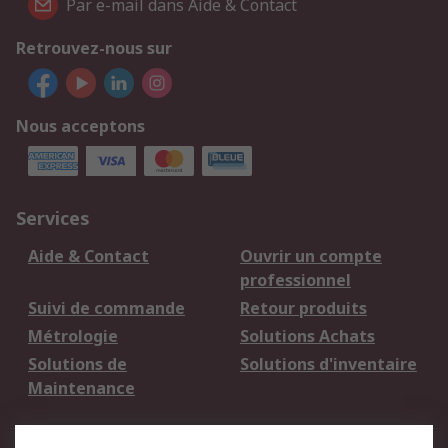
Par e-mail dans Aide & Contact
Retrouvez-nous sur
Nous acceptons
Services
Aide & Contact
Ouvrir un compte
professionnel
Suivi de commande
Retour produits
Métrologie
Solutions Achats
Solutions de
Solutions d'inventaire
Maintenance
Mentions Légales