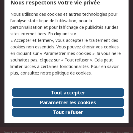
Nous respectons votre vie privée
Conditions d'utilisation
Politique de cookies
Nous utilisons des cookies et autres technologies pour
du site
l'analyse statistique de l'utilisation, pour la
Politique de protection
Sécurité des E-mails
personnalisation et pour l’affichage de publicités sur des
des données - Mise à
sites internet tiers. En cliquant sur
jour
« Accepter et fermer», vous acceptez le traitement des
Conditions générales
Politique anti-
cookies non essentiels. Vous pouvez choisir vos cookies
de vente
corruption
en cliquant sur « Paramétrer mes cookies ». Si vous ne le
souhaitez pas, cliquez sur « Tout refuser ». Cela peut
Campagnes marketing
limiter l’accès à certaines fonctionnalités. Pour en savoir
plus, consultez notre
politique de cookies.
A propos de RS
A propos de RS France
Evénements
Tout accepter
Le groupe RS Group Plc
Presse
Paramétrer les cookies
RS dans le monde
Démarche RSE
Tout refuser
Nous rejoindre
RS Particuliers
Rue Norman King, CS40453, 60031 Beauvais Cedex. Les prix indiqués sont