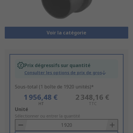
Voir la catégorie
Prix dégressifs sur quantité
Consulter les options de prix de gros
Sous-total (1 boîte de 1920 unités)*
1 956,48 €
2 348,16 €
HT
TTC
Add
Unité
to
Sélectionner ou entrer la quantité
Basket