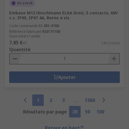
En stock
Embase M12 Hirschmann ELKA Droit, 5 contacts, 60V
c.c. IP65, IP67 4A, Borne à vis
Code commande RS
281-9760
Référence fabricant
933171100
Sous-total (1 unité)
7,85 €
HT
7,85 €/unité
Quantité
Ajouter
1
2
3
1360
Résultats par page
20
50
100
Retour en haut