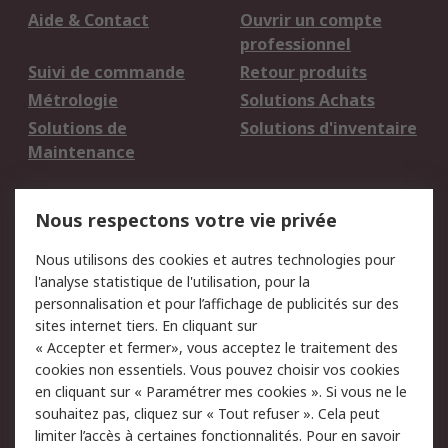
Aide & Contact
Ouvrir un compte
professionnel
Suivi de commande
Retour produits
Métrologie
Solutions Achats
Solutions de
Solutions d'inventaire
Maintenance
Mentions Légales
Nous respectons votre vie privée
Conditions d'utilisation
Politique de cookies
Nous utilisons des cookies et autres technologies pour
du site
l'analyse statistique de l'utilisation, pour la
Politique de protection
Sécurité des E-mails
personnalisation et pour l’affichage de publicités sur des
des données - Mise à
sites internet tiers. En cliquant sur
jour
« Accepter et fermer», vous acceptez le traitement des
Conditions générales
Politique anti-
cookies non essentiels. Vous pouvez choisir vos cookies
de vente
corruption
en cliquant sur « Paramétrer mes cookies ». Si vous ne le
souhaitez pas, cliquez sur « Tout refuser ». Cela peut
Campagnes marketing
limiter l’accès à certaines fonctionnalités. Pour en savoir