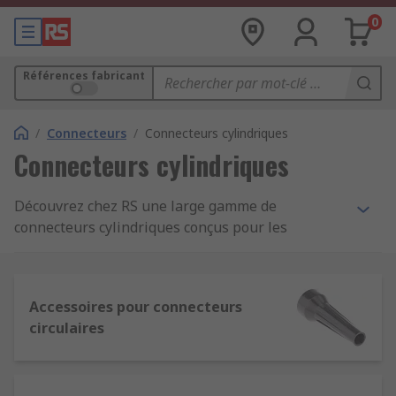
0
Références fabricant
/
Connecteurs
/
Connecteurs cylindriques
Connecteurs cylindriques
Découvrez chez RS une large gamme de
connecteurs cylindriques conçus pour les
environnements exigeants du BTP, de l’énergie,
de la maintenance ou de l’industrie électronique.
Grâce à leur forme circulaire et compacte, ces
Accessoires pour connecteurs
connecteurs assurent un raccordement fiable des
circulaires
signaux, des données et de l’alimentation, tout en
simplifiant le montage et le remplacement des
câbles sur vos appareils.