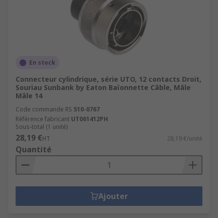
En stock
Connecteur cylindrique, série UTO, 12 contacts Droit,
Souriau Sunbank by Eaton Baïonnette Câble, Mâle
Mâle 14
Code commande RS
510-0767
Référence fabricant
UT061412PH
Sous-total (1 unité)
28,19 €
HT
28,19 €/unité
Quantité
Ajouter