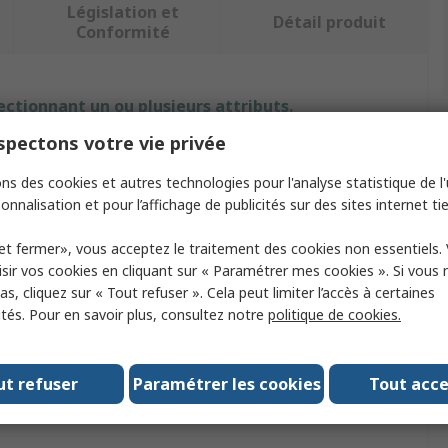
Législation et
Détail produit
Conformité
ectionnant un ou plusieurs attributs.
pectons votre vie privée
Valeur
ns des cookies et autres technologies pour l'analyse statistique de l'u
RS PRO
onnalisation et pour l’affichage de publicités sur des sites internet tie
it
Accessoire pour perceuse
et fermer», vous acceptez le traitement des cookies non essentiels.
sir vos cookies en cliquant sur « Paramétrer mes cookies ». Si vous n
oire de perçage
Adaptateur SDS
s, cliquez sur « Tout refuser ». Cela peut limiter l’accès à certaines
ités. Pour en savoir plus, consultez notre
politique de cookies.
 tout
90mm
sé avec
SDS et SDS+
ut refuser
Paramétrer les cookies
Tout acc
ogations
No