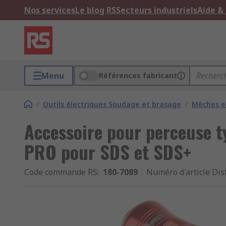
Nos services
Le blog RS
Secteurs industriels
Aide &
Menu
Références fabricant
/
Outils électriques Soudage et brasage
/
Mèches e
Accessoire pour perceuse 
PRO pour SDS et SDS+
Code commande RS
:
180-7089
Numéro d'article Dis