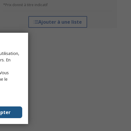
*Prix donné à titre indicatif
Ajouter à une liste
tilisation,
rs. En
 Vous
e le
epter