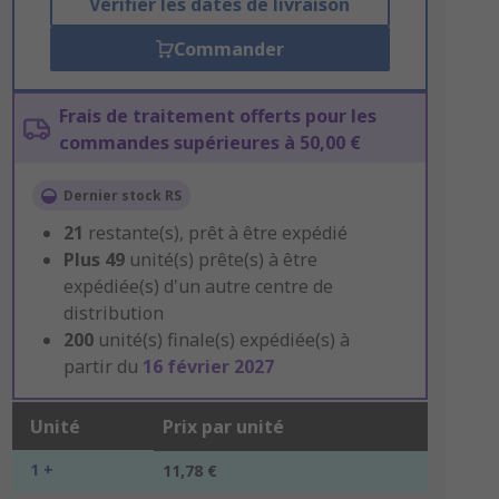
Vérifier les dates de livraison
Commander
Frais de traitement offerts pour les
commandes supérieures à 50,00 €
Dernier stock RS
21
restante(s), prêt à être expédié
Plus
49
unité(s) prête(s) à être
expédiée(s) d'un autre centre de
distribution
200
unité(s) finale(s) expédiée(s) à
partir du
16 février 2027
Unité
Prix par unité
1 +
11,78 €