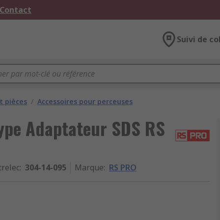
 Contact
Suivi de co
t pièces
/
Accessoires pour perceuses
type Adaptateur SDS RS
trelec
:
304-14-095
Marque
:
RS PRO