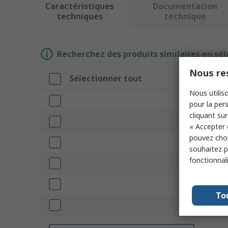
Caractéristiques
Documentation
techniques
technique
Recherchez des produits similaires en sél
Nous res
Sélectionner tout
Attribut
Nous utiliso
Marque
pour la pers
cliquant sur
Type de produ
« Accepter 
pouvez choi
Type d'access
souhaitez pa
fonctionnal
Longueur hors
Pour être utili
To
Normes/homol