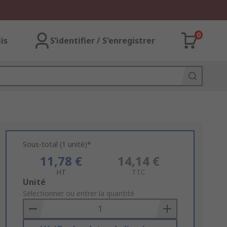
0
lis
S’identifier / S'enregistrer
Sous-total (1 unité)*
11,78 €
14,14 €
HT
TTC
Add
Unité
to
Sélectionner ou entrer la quantité
Basket