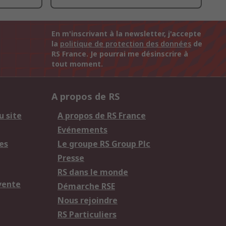
En m'inscrivant à la newsletter, j'accepte
la
politique de protection des données
de
RS France. Je pourrai me désinscrire à
tout moment.
A propos de RS
u site
A propos de RS France
Evénements
es
Le groupe RS Group Plc
Presse
RS dans le monde
vente
Démarche RSE
Nous rejoindre
RS Particuliers