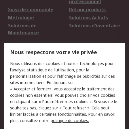
professionnel
Suivi de commande
Retour produits
Métrologie
Solutions Achats
Solutions de
Solutions d'inventaire
Maintenance
Mentions Légales
Nous respectons votre vie privée
Conditions d'utilisation
Politique de cookies
Nous utilisons des cookies et autres technologies pour
du site
l'analyse statistique de l'utilisation, pour la
Politique de protection
Sécurité des E-mails
personnalisation et pour l’affichage de publicités sur des
des données - Mise à
sites internet tiers. En cliquant sur
jour
« Accepter et fermer», vous acceptez le traitement des
Conditions générales
Politique anti-
cookies non essentiels. Vous pouvez choisir vos cookies
de vente
corruption
en cliquant sur « Paramétrer mes cookies ». Si vous ne le
souhaitez pas, cliquez sur « Tout refuser ». Cela peut
Campagnes marketing
limiter l’accès à certaines fonctionnalités. Pour en savoir
plus, consultez notre
politique de cookies.
A propos de RS