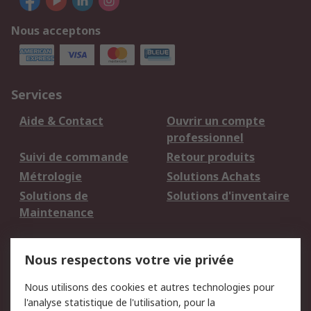
Nous acceptons
Services
Aide & Contact
Ouvrir un compte
professionnel
Suivi de commande
Retour produits
Métrologie
Solutions Achats
Solutions de
Solutions d'inventaire
Maintenance
Mentions Légales
Nous respectons votre vie privée
Conditions d'utilisation
Politique de cookies
Nous utilisons des cookies et autres technologies pour
du site
l'analyse statistique de l'utilisation, pour la
Politique de protection
Sécurité des E-mails