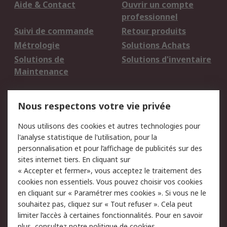
Aide & Contact
Ouvrir un compte
professionnel
Suivi de commande
Retour produits
Métrologie
Solutions Achats
Solutions de
Solutions d'inventaire
Maintenance
Mentions Légales
Nous respectons votre vie privée
Conditions d'utilisation
Politique de cookies
Nous utilisons des cookies et autres technologies pour
du site
l'analyse statistique de l'utilisation, pour la
Politique de protection
Sécurité des E-mails
personnalisation et pour l’affichage de publicités sur des
des données - Mise à
sites internet tiers. En cliquant sur
jour
« Accepter et fermer», vous acceptez le traitement des
Conditions générales
Politique anti-
cookies non essentiels. Vous pouvez choisir vos cookies
de vente
corruption
en cliquant sur « Paramétrer mes cookies ». Si vous ne le
souhaitez pas, cliquez sur « Tout refuser ». Cela peut
Campagnes marketing
limiter l’accès à certaines fonctionnalités. Pour en savoir
plus, consultez notre
politique de cookies.