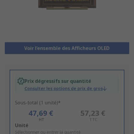
Voir l’ensemble des Afficheurs OLED
Prix dégressifs sur quantité
Consulter les options de prix de gros
Sous-total (1 unité)*
47,69 €
57,23 €
HT
TTC
Add
Unité
to
Sélectionner ou entrer la quantité