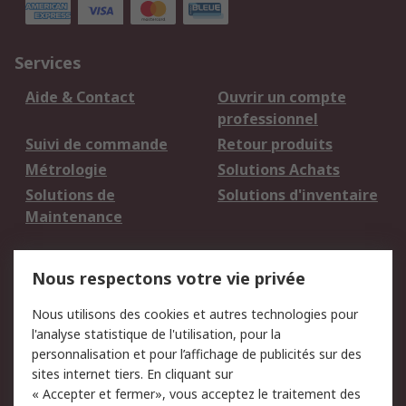
Services
Aide & Contact
Ouvrir un compte
professionnel
Suivi de commande
Retour produits
Métrologie
Solutions Achats
Solutions de
Solutions d'inventaire
Maintenance
Mentions Légales
Nous respectons votre vie privée
Conditions d'utilisation
Politique de cookies
Nous utilisons des cookies et autres technologies pour
du site
l'analyse statistique de l'utilisation, pour la
Politique de protection
Sécurité des E-mails
personnalisation et pour l’affichage de publicités sur des
des données - Mise à
sites internet tiers. En cliquant sur
jour
« Accepter et fermer», vous acceptez le traitement des