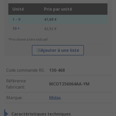
Unité
Prix par unité
1 - 9
47,69 €
10 +
42,92 €
*Prix donné à titre indicatif
Ajouter à une liste
Code commande RS
:
150-468
Référence
MCOT256064AA-YM
fabricant
:
Marque
:
Midas
Caractéristiques techniques