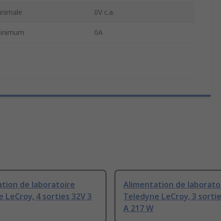
inimale
0V c.a.
minimum
0A
tion de laboratoire
Alimentation de laborato
 LeCroy, 4 sorties 32V 3
Teledyne LeCroy, 3 sortie
A 217 W