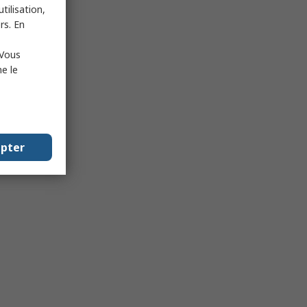
tilisation,
rs. En
 Vous
e le
epter