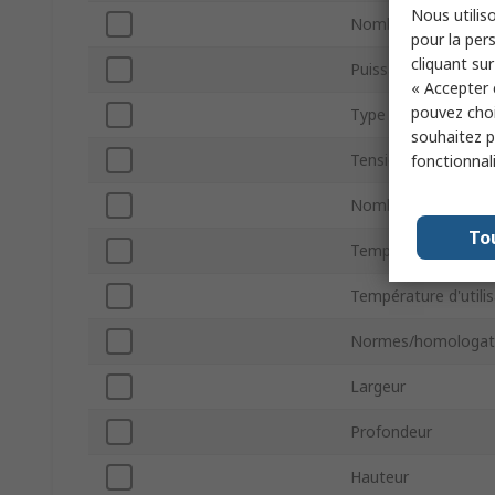
Nous utiliso
Nombre de sorties
pour la pers
cliquant sur
Puissance
« Accepter 
pouvez choi
Type de sortie
souhaitez pa
Tension d'alimenta
fonctionnal
Nombre d'écrans pri
To
Température minim
Température d'util
Normes/homologat
Largeur
Profondeur
Hauteur