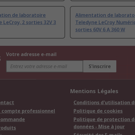
tion de laboratoire
Alimentation de laborato
 LeCroy, 2 sorties 32V 3
Teledyne LeCroy Numériq
sorties 60V 6 A 360 W
s
Votre adresse e-mail
S'inscrire
Mentions Légales
ontact
Conditions d'utilisation d
n compte professionnel
Politique de cookies
 commande
Politique de protection d
données - Mise à jour
roduits