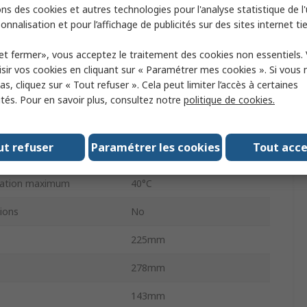
ns des cookies et autres technologies pour l'analyse statistique de l'u
5
onnalisation et pour l’affichage de publicités sur des sites internet tie
192W
et fermer», vous acceptez le traitement des cookies non essentiels.
sir vos cookies en cliquant sur « Paramétrer mes cookies ». Si vous n
Linéaire
s, cliquez sur « Tout refuser ». Cela peut limiter l’accès à certaines
tion maximum
230V c.a.
ités. Pour en savoir plus, consultez notre
politique de cookies.
s en charge
1
ut refuser
Paramétrer les cookies
Tout acc
um de fonctionnement
0°C
isation maximum
40°C
ions
No
225mm
278mm
143mm