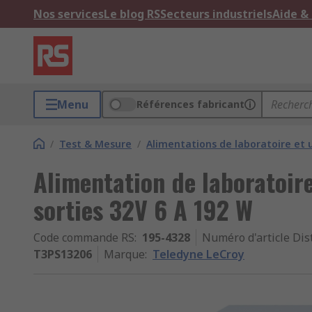
Nos services
Le blog RS
Secteurs industriels
Aide &
Menu
Références fabricant
/
Test & Mesure
/
Alimentations de laboratoire et 
Alimentation de laboratoir
sorties 32V 6 A 192 W
Code commande RS
:
195-4328
Numéro d'article Dis
T3PS13206
Marque
:
Teledyne LeCroy