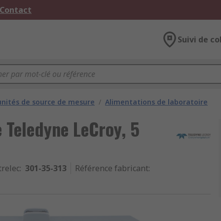
 Contact
Suivi de co
unités de source de mesure
/
Alimentations de laboratoire
e Teledyne LeCroy, 5
trelec
:
301-35-313
Référence fabricant
: