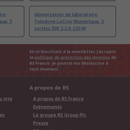
ire
Alimentation de laboratoire
ue, 5
Teledyne LeCroy Numérique, 3
sorties 30V 3.2 A 220 W
En m'inscrivant à la newsletter, j'accepte
la
politique de protection des données
de
RS France. Je pourrai me désinscrire à
tout moment.
A propos de RS
u site
A propos de RS France
Evénements
es
Le groupe RS Group Plc
Presse