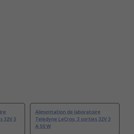
ire
Alimentation de laboratoire
s 32V 3
Teledyne LeCroy, 3 sorties 32V 3
A 50 W