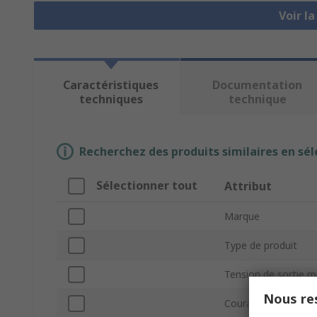
Voir l
Caractéristiques
Documentation
techniques
technique
Recherchez des produits similaires en sél
Sélectionner tout
Attribut
Marque
Type de produit
Tension de sortie 
Nous res
Courant de sortie