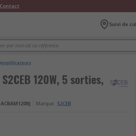
 Contact
Suivi de co
Amplificateurs
 S2CEB 120W, 5 sorties,
ACBAM120RJ
Marque
:
S2CEB