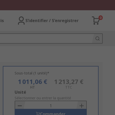
0
lis
S’identifier / S'enregistrer
Sous-total (1 unité)*
1 011,06 €
1 213,27 €
HT
TTC
Add
Unité
to
Sélectionner ou entrer la quantité
Basket
Commander