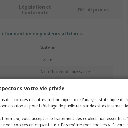
Législation et
Détail produit
Conformité
ectionnant un ou plusieurs attributs.
Valeur
S2CEB
Amplificateur de puissance
5
pectons votre vie privée
e
120W
ns des cookies et autres technologies pour l'analyse statistique de l'u
onnalisation et pour l’affichage de publicités sur des sites internet tie
ionnement
230V
et fermer», vous acceptez le traitement des cookies non essentiels.
ence maximum
160kHz
sir vos cookies en cliquant sur « Paramétrer mes cookies ». Si vous n