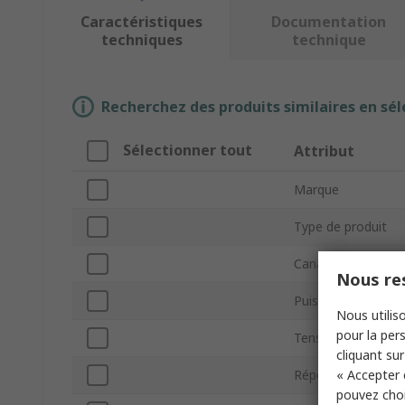
Caractéristiques
Documentation
techniques
technique
Recherchez des produits similaires en sél
Sélectionner tout
Attribut
Marque
Type de produit
Canaux de sortie
Nous res
Puissance de sorti
Nous utiliso
pour la pers
Tension de fonct
cliquant sur
« Accepter 
Réponse en fréqu
pouvez choi