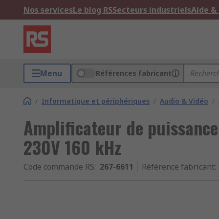
Nos services
Le blog RS
Secteurs industriels
Aide &
Menu
Références fabricant
/
Informatique et périphériques
/
Audio & Vidéo
/
Amplificateur de puissance
230V 160 kHz
Code commande RS
:
267-6611
Référence fabricant
: