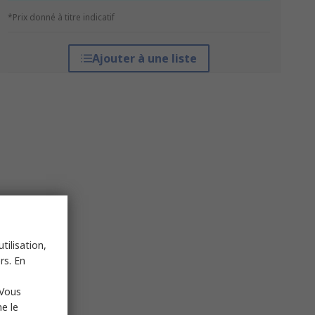
*Prix donné à titre indicatif
Ajouter à une liste
tilisation,
rs. En
 Vous
e le