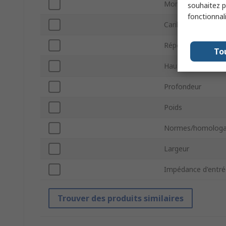
Montage sur rack
souhaitez pa
fonctionnal
Carillon d'appel int
Réponse en fréqu
To
Hauteur
Profondeur
Poids
Normes/homologa
Largeur
Impédance d'entré
Trouver des produits similaires