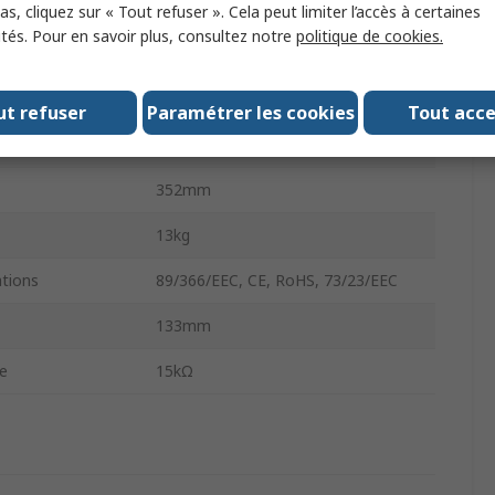
Oui
s, cliquez sur « Tout refuser ». Cela peut limiter l’accès à certaines
ités. Pour en savoir plus, consultez notre
politique de cookies.
égré
Oui
ence minimum
55Hz
ut refuser
Paramétrer les cookies
Tout acc
133mm
352mm
13kg
tions
89/366/EEC, CE, RoHS, 73/23/EEC
133mm
e
15kΩ