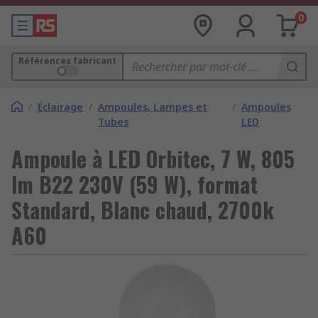
0
Références fabricant
/
Éclairage
/
Ampoules, Lampes et
/
Ampoules
Tubes
LED
Ampoule à LED Orbitec, 7 W, 805
lm B22 230V (59 W), format
Standard, Blanc chaud, 2700k
A60