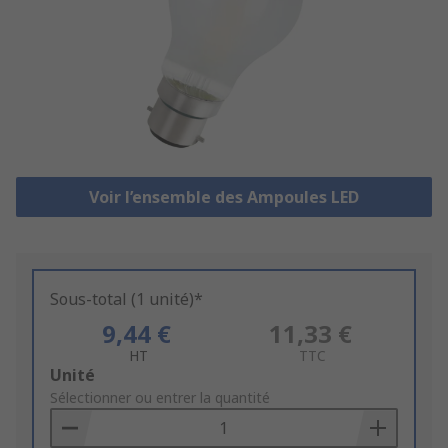
Voir l’ensemble des Ampoules LED
Sous-total (1 unité)*
9,44 €
11,33 €
HT
TTC
Add
Unité
to
Sélectionner ou entrer la quantité
Basket