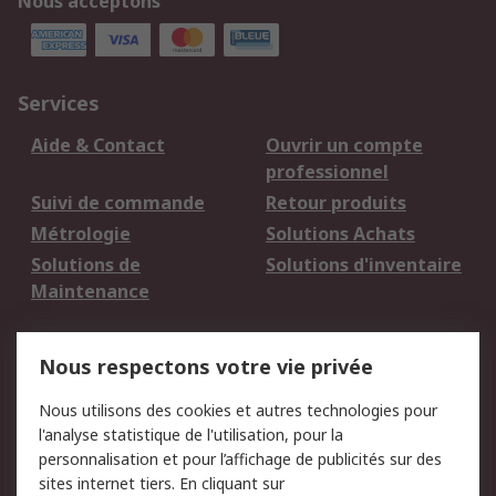
Nous acceptons
Services
Aide & Contact
Ouvrir un compte
professionnel
Suivi de commande
Retour produits
Métrologie
Solutions Achats
Solutions de
Solutions d'inventaire
Maintenance
Mentions Légales
Nous respectons votre vie privée
Conditions d'utilisation
Politique de cookies
Nous utilisons des cookies et autres technologies pour
du site
l'analyse statistique de l'utilisation, pour la
Politique de protection
Sécurité des E-mails
personnalisation et pour l’affichage de publicités sur des
des données - Mise à
sites internet tiers. En cliquant sur