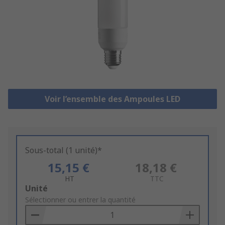
Voir l’ensemble des Ampoules LED
Sous-total (1 unité)*
15,15 €
18,18 €
HT
TTC
Add
Unité
to
Sélectionner ou entrer la quantité
Basket