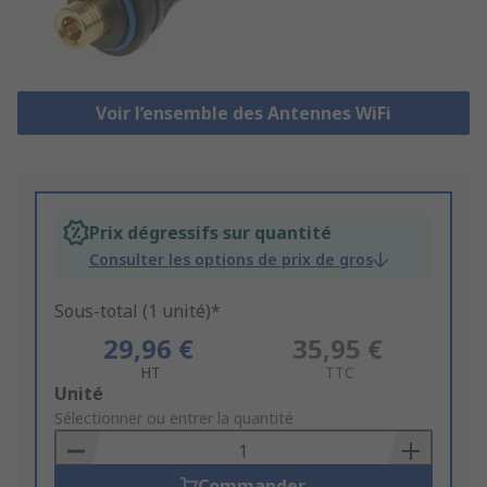
Voir l’ensemble des Antennes WiFi
Prix dégressifs sur quantité
Consulter les options de prix de gros
Sous-total (1 unité)*
29,96 €
35,95 €
HT
TTC
Add
Unité
to
Sélectionner ou entrer la quantité
Basket
Commander