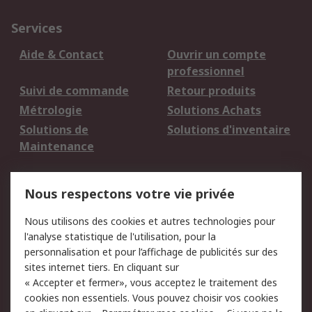
Services
Aide & Contact
Ouvrir un compte
professionnel
Suivi de commande
Retour produits
Métrologie
Solutions Achats
Solutions de
Solutions d'inventaire
Maintenance
Mentions Légales
Nous respectons votre vie privée
Conditions d'utilisation
Politique de cookies
Nous utilisons des cookies et autres technologies pour
du site
l'analyse statistique de l'utilisation, pour la
Politique de protection
Sécurité des E-mails
personnalisation et pour l’affichage de publicités sur des
des données - Mise à
sites internet tiers. En cliquant sur
jour
« Accepter et fermer», vous acceptez le traitement des
Conditions générales
Politique anti-
cookies non essentiels. Vous pouvez choisir vos cookies