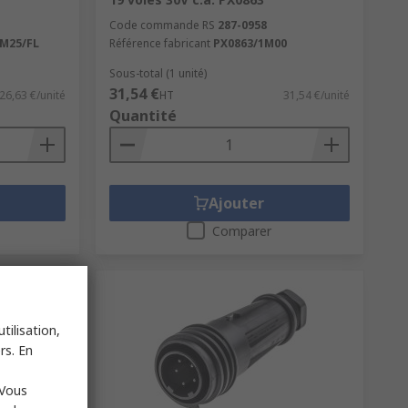
Code commande RS
287-0958
0M25/FL
Référence fabricant
PX0863/1M00
Sous-total (1 unité)
31,54 €
26,63 €/unité
HT
31,54 €/unité
Quantité
Ajouter
Comparer
tilisation,
rs. En
 Vous