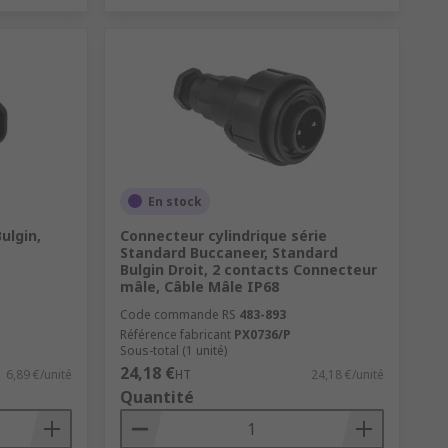
En stock
ulgin,
Connecteur cylindrique série
Standard Buccaneer, Standard
Bulgin Droit, 2 contacts Connecteur
mâle, Câble Mâle IP68
Code commande RS
483-893
Référence fabricant
PX0736/P
Sous-total (1 unité)
24,18 €
6,89 €/unité
HT
24,18 €/unité
Quantité