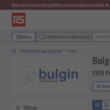
Nos services
Le blog RS
Secteurs industriels
Aide &
Menu
Références fabricant
/
Rechercher par marque
/
Bulgin
Bulg
2975 P
En savo
Filtres