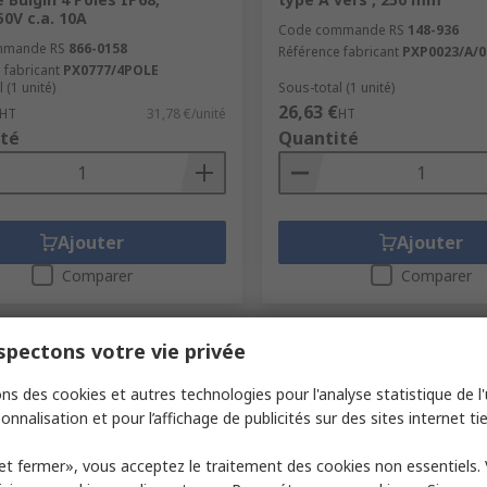
50V c.a. 10A
Code commande RS
148-936
mmande RS
866-0158
Référence fabricant
PXP0023/A/
 fabricant
PX0777/4POLE
 (1 unité)
Sous-total (1 unité)
26,63 €
HT
31,78 €/unité
HT
té
Quantité
Ajouter
Ajouter
Comparer
Comparer
pectons votre vie privée
ns des cookies et autres technologies pour l'analyse statistique de l'u
onnalisation et pour l’affichage de publicités sur des sites internet tie
et fermer», vous acceptez le traitement des cookies non essentiels.