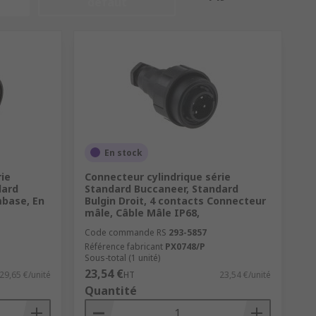
défaut
En stock
rie
Connecteur cylindrique série
dard
Standard Buccaneer, Standard
mbase, En
Bulgin Droit, 4 contacts Connecteur
mâle, Câble Mâle IP68,
Code commande RS
293-5857
Référence fabricant
PX0748/P
Sous-total (1 unité)
23,54 €
29,65 €/unité
HT
23,54 €/unité
Quantité