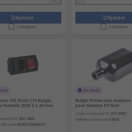
Ajouter
Ajouter
Comparer
Comparer
tock
En stock
eur CEI Droit C14 Bulgin,
Bulgin Protection isolante
 Femelle 250V 5 x 20 mm
pour Gamme PX Noir
Code commande RS
211-0907
mmande RS
352-1825
Référence fabricant
12075
 fabricant
BVA01/Z0000/11