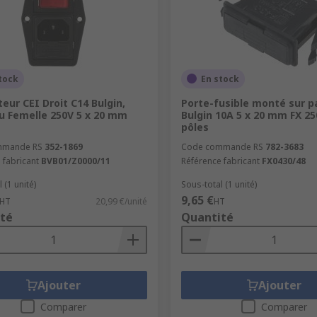
tock
En stock
eur CEI Droit C14 Bulgin,
Porte-fusible monté sur 
 Femelle 250V 5 x 20 mm
Bulgin 10A 5 x 20 mm FX 250
pôles
mmande RS
352-1869
Code commande RS
782-3683
 fabricant
BVB01/Z0000/11
Référence fabricant
FX0430/48
 (1 unité)
Sous-total (1 unité)
9,65 €
HT
20,99 €/unité
HT
té
Quantité
Ajouter
Ajouter
Comparer
Comparer