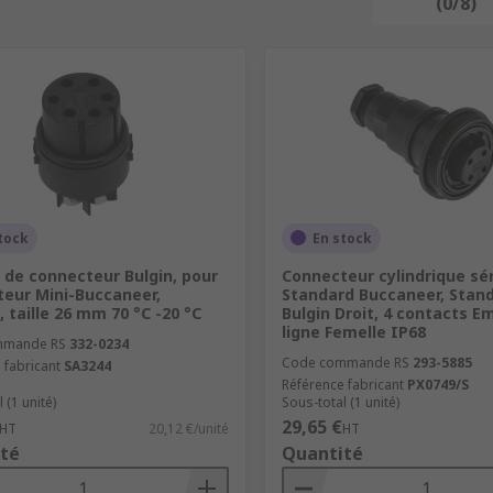
(0/8)
tock
En stock
de connecteur Bulgin, pour
Connecteur cylindrique sé
eur Mini-Buccaneer,
Standard Buccaneer, Stan
, taille 26 mm 70 °C -20 °C
Bulgin Droit, 4 contacts E
ligne Femelle IP68
mmande RS
332-0234
Code commande RS
293-5885
 fabricant
SA3244
Référence fabricant
PX0749/S
 (1 unité)
Sous-total (1 unité)
29,65 €
HT
20,12 €/unité
HT
té
Quantité