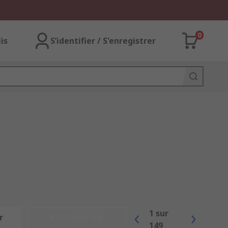
0
lis
S’identifier / S'enregistrer
1
sur
r
Affichage par
149