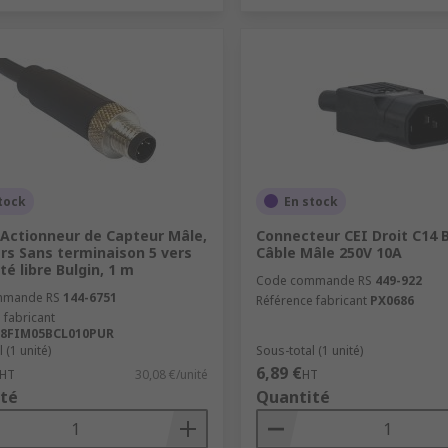
tock
En stock
'Actionneur de Capteur Mâle,
Connecteur CEI Droit C14 B
ers Sans terminaison 5 vers
Câble Mâle 250V 10A
té libre Bulgin, 1 m
Code commande RS
449-922
mmande RS
144-6751
Référence fabricant
PX0686
 fabricant
8FIM05BCL010PUR
 (1 unité)
Sous-total (1 unité)
6,89 €
HT
30,08 €/unité
HT
té
Quantité