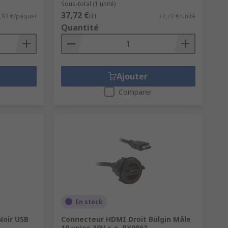
Sous-total (1 unité)
37,72 €
,83 €/paquet
HT
37,72 €/unité
Quantité
Ajouter
Comparer
En stock
Noir USB
Connecteur HDMI Droit Bulgin Mâle
19 voies 30V c.a. PX0863