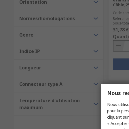
Orientation
Câble,2
Code co
Normes/homologations
Référence
Sous-total
31,78 €
Genre
Quanti
Indice IP
Longueur
Connecteur type A
Nous res
Température d'utilisation
Nous utiliso
maximum
pour la pers
cliquant sur
« Accepter 