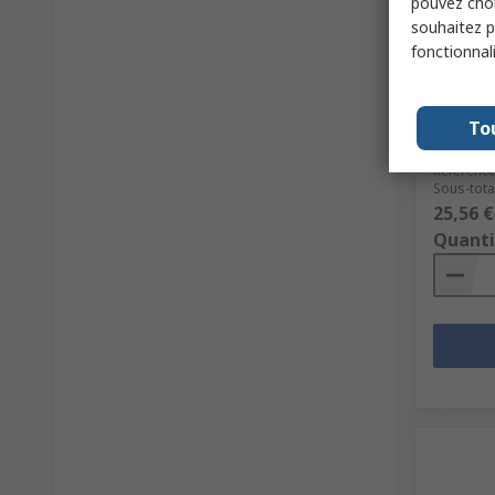
pouvez choi
En s
souhaitez pa
fonctionnal
Connect
Standar
Bulgin 
Câble F
To
Code co
Référence
Sous-total
25,56 €
Quanti