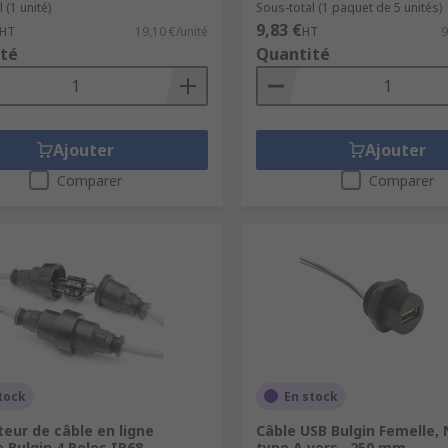
 (1 unité)
Sous-total (1 paquet de 5 unités)
9,83 €
HT
19,10 €/unité
HT
9
té
Quantité
Ajouter
Ajouter
Comparer
Comparer
tock
En stock
eur de câble en ligne
Câble USB Bulgin Femelle, 
 Bulgin 4 Poles IP68,
type A vers , 250 mm