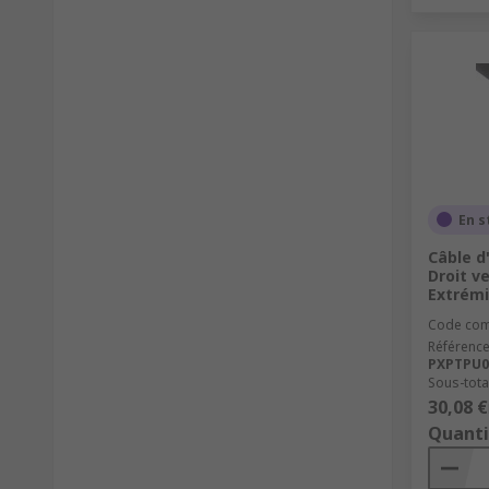
En s
Câble d
Droit v
Extrémi
Code co
Référence
PXPTPU0
Sous-total
30,08 €
Quanti