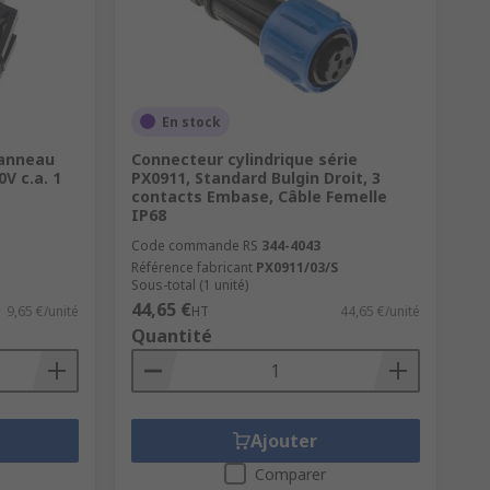
En stock
panneau
Connecteur cylindrique série
V c.a. 1
PX0911, Standard Bulgin Droit, 3
contacts Embase, Câble Femelle
IP68
Code commande RS
344-4043
Référence fabricant
PX0911/03/S
Sous-total (1 unité)
44,65 €
9,65 €/unité
HT
44,65 €/unité
Quantité
Ajouter
Comparer