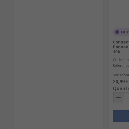
En s
Connect
Panneau
10A
Code co
Référence
Sous-total
20,99 €
Quanti