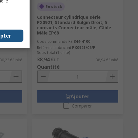
e le
En stock
gin
Connecteur cylindrique série
llage, NF
PX0921, Standard Bulgin Droit, 5
n inox
contacts Connecteur mâle, Câble
Mâle IP68
epter
Code commande RS
344-4100
Référence fabricant
PX0921/05/P
Sous-total (1 unité)
38,94 €
30,22 €/unité
HT
38,94 €/unité
Quantité
Ajouter
Comparer