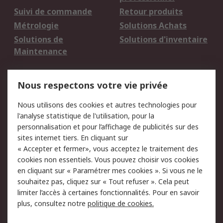
Suivi de commande
Retour produits
Métrologie
Solutions Achats
Solutions de
Solutions d'inventaire
Maintenance
Mentions Légales
Nous respectons votre vie privée
Conditions d'utilisation
Politique de cookies
Nous utilisons des cookies et autres technologies pour
du site
l'analyse statistique de l'utilisation, pour la
Politique de protection
Sécurité des E-mails
personnalisation et pour l’affichage de publicités sur des
des données - Mise à
sites internet tiers. En cliquant sur
jour
« Accepter et fermer», vous acceptez le traitement des
Conditions générales
Politique anti-
cookies non essentiels. Vous pouvez choisir vos cookies
de vente
corruption
en cliquant sur « Paramétrer mes cookies ». Si vous ne le
souhaitez pas, cliquez sur « Tout refuser ». Cela peut
Campagnes marketing
limiter l’accès à certaines fonctionnalités. Pour en savoir
plus, consultez notre
politique de cookies.
A propos de RS