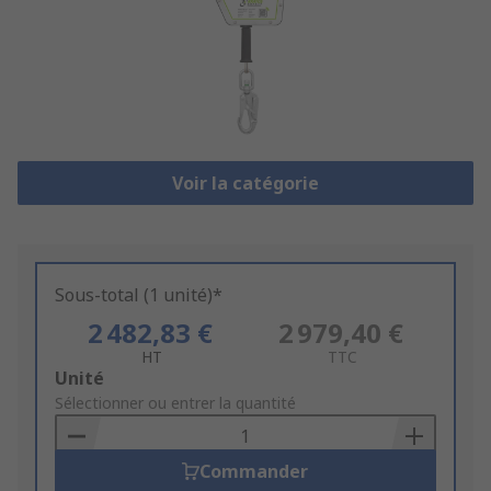
Voir la catégorie
Sous-total (1 unité)*
2 482,83 €
2 979,40 €
HT
TTC
Add
Unité
to
Sélectionner ou entrer la quantité
Basket
Commander