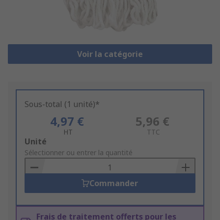
Voir la catégorie
Sous-total (1 unité)*
4,97 €
5,96 €
HT
TTC
Add
Unité
to
Sélectionner ou entrer la quantité
Basket
Commander
Frais de traitement offerts pour les