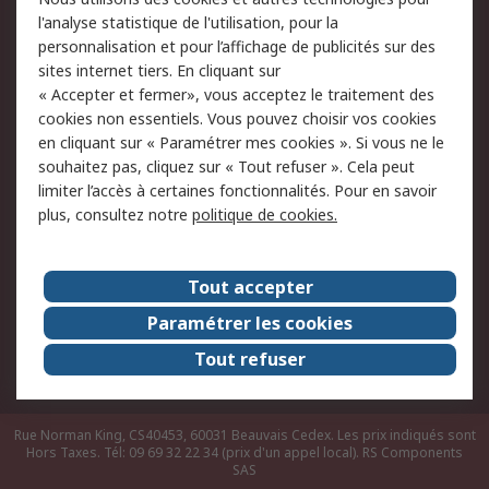
du site
l'analyse statistique de l'utilisation, pour la
Politique de protection
Sécurité des E-mails
personnalisation et pour l’affichage de publicités sur des
des données - Mise à
sites internet tiers. En cliquant sur
jour
« Accepter et fermer», vous acceptez le traitement des
Conditions générales
Politique anti-
cookies non essentiels. Vous pouvez choisir vos cookies
de vente
corruption
en cliquant sur « Paramétrer mes cookies ». Si vous ne le
souhaitez pas, cliquez sur « Tout refuser ». Cela peut
Campagnes marketing
limiter l’accès à certaines fonctionnalités. Pour en savoir
plus, consultez notre
politique de cookies.
A propos de RS
A propos de RS France
Evénements
Tout accepter
Le groupe RS Group Plc
Presse
Paramétrer les cookies
RS dans le monde
Démarche RSE
Tout refuser
Nous rejoindre
RS Particuliers
Rue Norman King, CS40453, 60031 Beauvais Cedex. Les prix indiqués sont
Hors Taxes. Tél: 09 69 32 22 34 (prix d'un appel local).
RS Components
SAS