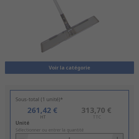
Voir la catégorie
Sous-total (1 unité)*
261,42 €
313,70 €
HT
TTC
Add
Unité
to
Sélectionner ou entrer la quantité
Basket