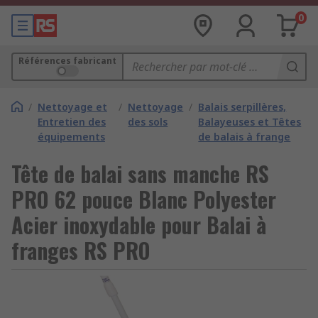
0
Références fabricant
/
Nettoyage et
/
Nettoyage
/
Balais serpillères,
Entretien des
des sols
Balayeuses et Têtes
équipements
de balais à frange
Tête de balai sans manche RS
PRO 62 pouce Blanc Polyester
Acier inoxydable pour Balai à
franges RS PRO