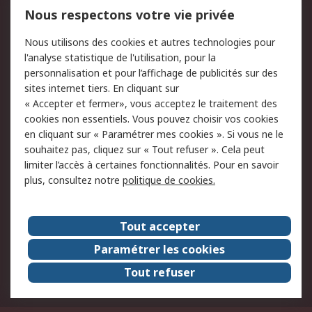
Mentions Légales
Nous respectons votre vie privée
Conditions d'utilisation
Politique de cookies
Nous utilisons des cookies et autres technologies pour
du site
l'analyse statistique de l'utilisation, pour la
Politique de protection
Sécurité des E-mails
personnalisation et pour l’affichage de publicités sur des
des données - Mise à
sites internet tiers. En cliquant sur
jour
« Accepter et fermer», vous acceptez le traitement des
Conditions générales
Politique anti-
cookies non essentiels. Vous pouvez choisir vos cookies
de vente
corruption
en cliquant sur « Paramétrer mes cookies ». Si vous ne le
souhaitez pas, cliquez sur « Tout refuser ». Cela peut
Campagnes marketing
limiter l’accès à certaines fonctionnalités. Pour en savoir
plus, consultez notre
politique de cookies.
A propos de RS
A propos de RS France
Evénements
Tout accepter
Le groupe RS Group Plc
Presse
Paramétrer les cookies
RS dans le monde
Démarche RSE
Tout refuser
Nous rejoindre
RS Particuliers