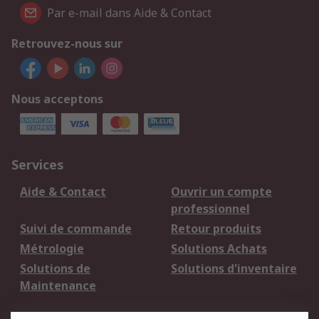
Par e-mail dans Aide & Contact
Retrouvez-nous sur
Nous acceptons
Services
Aide & Contact
Ouvrir un compte
professionnel
Suivi de commande
Retour produits
Métrologie
Solutions Achats
Solutions de
Solutions d'inventaire
Maintenance