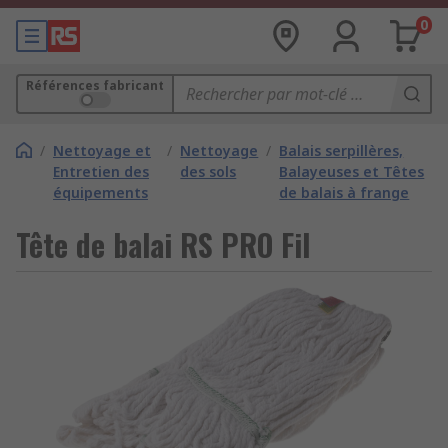
0
Références fabricant
/
Nettoyage et
/
Nettoyage
/
Balais serpillères,
Entretien des
des sols
Balayeuses et Têtes
équipements
de balais à frange
Tête de balai RS PRO Fil