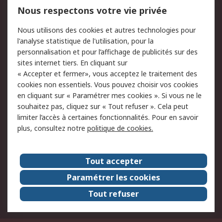
Mentions Légales
Nous respectons votre vie privée
Conditions d'utilisation
Politique de cookies
Nous utilisons des cookies et autres technologies pour
du site
l'analyse statistique de l'utilisation, pour la
Politique de protection
Sécurité des E-mails
personnalisation et pour l’affichage de publicités sur des
des données - Mise à
sites internet tiers. En cliquant sur
jour
« Accepter et fermer», vous acceptez le traitement des
Conditions générales
Politique anti-
cookies non essentiels. Vous pouvez choisir vos cookies
de vente
corruption
en cliquant sur « Paramétrer mes cookies ». Si vous ne le
souhaitez pas, cliquez sur « Tout refuser ». Cela peut
Campagnes marketing
limiter l’accès à certaines fonctionnalités. Pour en savoir
plus, consultez notre
politique de cookies.
A propos de RS
A propos de RS France
Evénements
Tout accepter
Le groupe RS Group Plc
Presse
Paramétrer les cookies
RS dans le monde
Démarche RSE
Tout refuser
Nous rejoindre
RS Particuliers