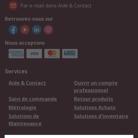
Par e-mail dans Aide & Contact
Retrouvez-nous sur
Nous acceptons
Services
Aide & Contact
Ouvrir un compte
professionnel
Suivi de commande
Retour produits
Métrologie
Solutions Achats
Solutions de
Solutions d'inventaire
Maintenance