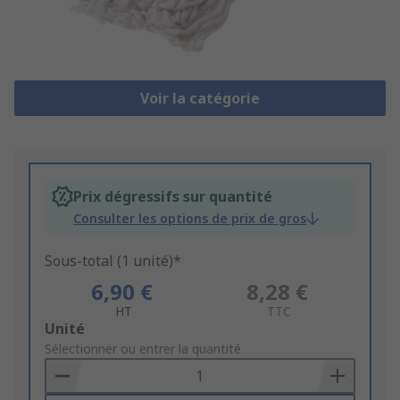
Voir la catégorie
Prix dégressifs sur quantité
Consulter les options de prix de gros
Sous-total (1 unité)*
6,90 €
8,28 €
HT
TTC
Add
Unité
to
Sélectionner ou entrer la quantité
Basket