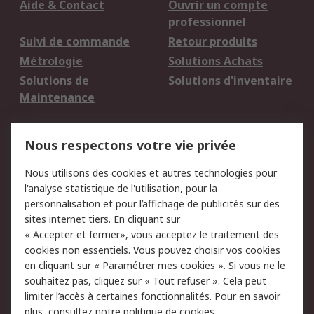
Aide & Contact
Ouvrir un compte
professionnel
Suivi de commande
Retour produits
Métrologie
Solutions Achats
Solutions de
Solutions d'inventaire
Maintenance
Mentions Légales
Nous respectons votre vie privée
Conditions d'utilisation
Politique de cookies
Nous utilisons des cookies et autres technologies pour
du site
l'analyse statistique de l'utilisation, pour la
Politique de protection
Sécurité des E-mails
personnalisation et pour l’affichage de publicités sur des
des données - Mise à
sites internet tiers. En cliquant sur
jour
« Accepter et fermer», vous acceptez le traitement des
Conditions générales
Politique anti-
cookies non essentiels. Vous pouvez choisir vos cookies
de vente
corruption
en cliquant sur « Paramétrer mes cookies ». Si vous ne le
souhaitez pas, cliquez sur « Tout refuser ». Cela peut
Campagnes marketing
limiter l’accès à certaines fonctionnalités. Pour en savoir
plus, consultez notre
politique de cookies.