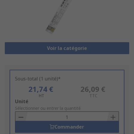
Voir la catégorie
Sous-total (1 unité)*
21,74 €
26,09 €
HT
TTC
Add
Unité
to
Sélectionner ou entrer la quantité
Basket
Commander